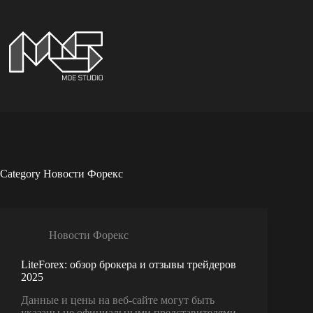
Skip
to
content
Category
Новости Форекс
Новости Форекс
LiteForex: обзор брокера и отзывы трейдеров
2025
Данные и цены на веб-сайте могут быть
указаны не официальными представителями