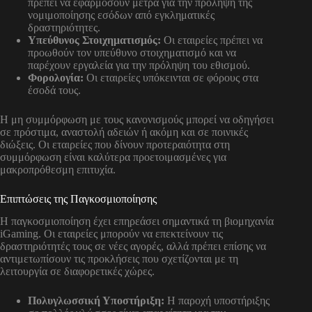
πρέπει να εφαρμόσουν μέτρα για την πρόληψη της
νομιμοποίησης εσόδων από εγκληματικές
δραστηριότητες.
Υπεύθυνος Στοιχηματισμός:
Οι εταιρείες πρέπει να
προωθούν τον υπεύθυνο στοιχηματισμό και να
παρέχουν εργαλεία για την πρόληψη του εθισμού.
Φορολογία:
Οι εταιρείες υπόκεινται σε φόρους στα
έσοδά τους.
Η μη συμμόρφωση με τους κανονισμούς μπορεί να οδηγήσει
σε πρόστιμα, αναστολή αδειών ή ακόμη και σε ποινικές
διώξεις. Οι εταιρείες που δίνουν προτεραιότητα στη
συμμόρφωση είναι καλύτερα προετοιμασμένες για
μακροπρόθεσμη επιτυχία.
Επιπτώσεις της Παγκοσμιοποίησης
Η παγκοσμιοποίηση έχει επηρεάσει σημαντικά τη βιομηχανία
iGaming. Οι εταιρείες μπορούν να επεκτείνουν τις
δραστηριότητές τους σε νέες αγορές, αλλά πρέπει επίσης να
αντιμετωπίσουν τις προκλήσεις που σχετίζονται με τη
λειτουργία σε διαφορετικές χώρες.
Πολυγλωσσική Υποστήριξη:
Η παροχή υποστήριξης