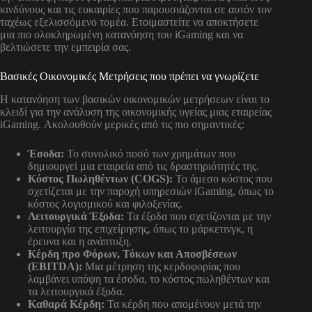
κινδύνους και τις ευκαιρίες που παρουσιάζονται σε αυτόν τον
ταχέως εξελισσόμενο τομέα. Ετοιμαστείτε να αποκτήσετε
μια πιο ολοκληρωμένη κατανόηση του iGaming και να
βελτιώσετε την εμπειρία σας.
Βασικές Οικονομικές Μετρήσεις που πρέπει να γνωρίζετε
Η κατανόηση των βασικών οικονομικών μετρήσεων είναι το
κλειδί για την ανάλυση της οικονομικής υγείας μιας εταιρείας
iGaming. Ακολουθούν μερικές από τις πιο σημαντικές:
Έσοδα:
Το συνολικό ποσό των χρημάτων που
δημιουργεί μια εταιρεία από τις δραστηριότητές της.
Κόστος Πωληθέντων (COGS):
Το άμεσο κόστος που
σχετίζεται με την παροχή υπηρεσιών iGaming, όπως το
κόστος λογισμικού και φιλοξενίας.
Λειτουργικά Έξοδα:
Τα έξοδα που σχετίζονται με την
λειτουργία της επιχείρησης, όπως το μάρκετινγκ, η
έρευνα και η ανάπτυξη.
Κέρδη προ Φόρων, Τόκων και Αποσβέσεων
(EBITDA):
Μια μέτρηση της κερδοφορίας που
λαμβάνει υπόψη τα έσοδα, το κόστος πωληθέντων και
τα λειτουργικά έξοδα.
Καθαρά Κέρδη:
Τα κέρδη που απομένουν μετά την