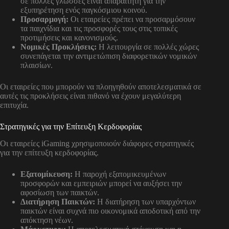
σε πολλές γλώσσες είναι απαραίτητη για την
εξυπηρέτηση ενός παγκόσμιου κοινού.
Προσαρμογή:
Οι εταιρείες πρέπει να προσαρμόσουν
τα παιχνίδια και τις προσφορές τους στις τοπικές
προτιμήσεις και κανονισμούς.
Νομικές Προκλήσεις:
Η λειτουργία σε πολλές χώρες
συνεπάγεται την αντιμετώπιση διαφορετικών νομικών
πλαισίων.
Οι εταιρείες που μπορούν να πλοηγηθούν αποτελεσματικά σε
αυτές τις προκλήσεις είναι πιθανό να έχουν μεγαλύτερη
επιτυχία.
Στρατηγικές για την Επίτευξη Κερδοφορίας
Οι εταιρείες iGaming χρησιμοποιούν διάφορες στρατηγικές
για την επίτευξη κερδοφορίας.
Εξατομίκευση:
Η παροχή εξατομικευμένων
προσφορών και εμπειριών μπορεί να αυξήσει την
αφοσίωση των παικτών.
Διατήρηση Παικτών:
Η διατήρηση των υπαρχόντων
παικτών είναι συχνά πιο οικονομικά αποδοτική από την
απόκτηση νέων.