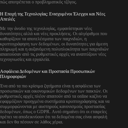
πώς αποτρέπεται ο προβληματικός τζόγος.
Η Εποχή της Τεχνολογίας: Ενισχυμένοι Έλεγχοι και Νέες
Απειλές
Με την άνοδο της τεχνολογίας, εμφανίστηκαν νέες
δυνατότητες αλλά και νέες προκλήσεις. Οι αλγόριθμοι που
καθορίζουν τα αποτελέσματα των παιχνιδιών, η
κρυπτογράφηση των δεδομένων, οι δυνατότητες για άμεση
πληρωμή και η αυξανόμενη πολυπλοκότητα των παιχνιδιών
απαιτούσαν από τις ρυθμιστικές αρχές να αναπτύξουν νέες
τεχνογνωσίες και εργαλεία.
Ασφάλεια Δεδομένων και Προστασία Προσωπικών
Πληροφοριών
Ένα από τα πιο κρίσιμα ζητήματα είναι η ασφάλεια των
προσωπικών και οικονομικών δεδομένων των παικτών. Οι
ρυθμιστικές αρχές πλέον απαιτούν από τα online καζίνο να
εφαρμόζουν προηγμένα συστήματα κρυπτογράφησης και να
συμμορφώνονται με αυστηρούς κανονισμούς προστασίας
δεδομένων, όπως ο GDPR. Αυτό σημαίνει ότι οι εταιρείες
πρέπει να αποδεικνύουν ότι τα δεδομένα σας είναι ασφαλή
και δεν θα πέσουν σε λάθος χέρια.