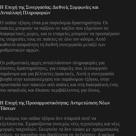
Η Εποχή της Συνεργασίας: Διεθνείς Συμφωνίες και
Ανταλλαγή Πληροφοριών
Ο online τζόγος είναι μια παγκόσμια δραστηριότητα. Οι
παίκτες μπορούν να παίξουν σε καζίνο που εδρεύουν σε
διαφορετικές χώρες, και οι εταιρείες μπορούν να προσφέρουν
τις υπηρεσίες τους σε παίκτες σε όλο τον κόσμο. Αυτό
καθιστά απαραίτητη τη διεθνή συνεργασία μεταξύ των
ρυθμιστικών αρχών.
Οι ρυθμιστικές αρχές ανταλλάσσουν πληροφορίες για
ύποπτες δραστηριότητες, για εταιρείες που λειτουργούν
παράνομα και για βέλτιστες πρακτικές. Αυτή η συνεργασία
βοηθά στην καταπολέμηση του παράνομου τζόγου, στην
προστασία των παικτών από απάτες και στη διασφάλιση ενός
πιο ασφαλούς και δίκαιου περιβάλλοντος για όλους.
Η Εποχή της Προσαρμοστικότητας: Αντιμετώπιση Νέων
Τάσεων
Ο κόσμος του online τζόγου δεν σταματά ποτέ να
εξελίσσεται. Εμφανίζονται συνεχώς νέες τεχνολογίες και νέες
μορφές παιχνιδιών. Σκεφτείτε τα live casino με πραγματικούς
ντίλερ, τα παιχνίδια που βασίζονται σε δεξιότητες, ή ακόμα