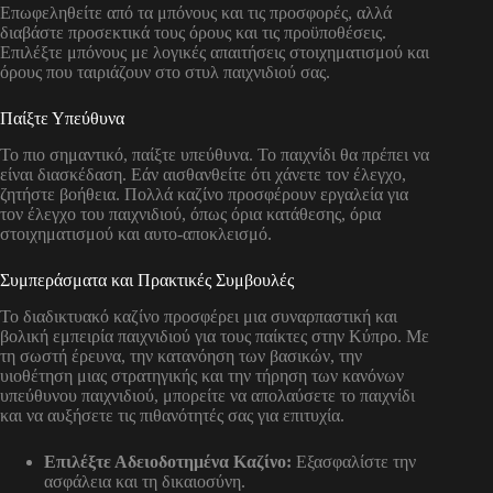
Επωφεληθείτε από τα μπόνους και τις προσφορές, αλλά
διαβάστε προσεκτικά τους όρους και τις προϋποθέσεις.
Επιλέξτε μπόνους με λογικές απαιτήσεις στοιχηματισμού και
όρους που ταιριάζουν στο στυλ παιχνιδιού σας.
Παίξτε Υπεύθυνα
Το πιο σημαντικό, παίξτε υπεύθυνα. Το παιχνίδι θα πρέπει να
είναι διασκέδαση. Εάν αισθανθείτε ότι χάνετε τον έλεγχο,
ζητήστε βοήθεια. Πολλά καζίνο προσφέρουν εργαλεία για
τον έλεγχο του παιχνιδιού, όπως όρια κατάθεσης, όρια
στοιχηματισμού και αυτο-αποκλεισμό.
Συμπεράσματα και Πρακτικές Συμβουλές
Το διαδικτυακό καζίνο προσφέρει μια συναρπαστική και
βολική εμπειρία παιχνιδιού για τους παίκτες στην Κύπρο. Με
τη σωστή έρευνα, την κατανόηση των βασικών, την
υιοθέτηση μιας στρατηγικής και την τήρηση των κανόνων
υπεύθυνου παιχνιδιού, μπορείτε να απολαύσετε το παιχνίδι
και να αυξήσετε τις πιθανότητές σας για επιτυχία.
Επιλέξτε Αδειοδοτημένα Καζίνο:
Εξασφαλίστε την
ασφάλεια και τη δικαιοσύνη.