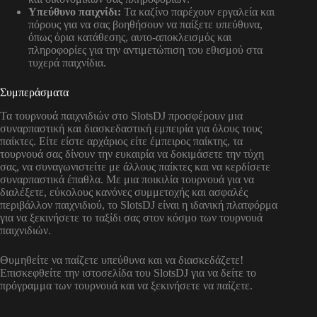
Υπεύθυνο παιχνίδι:
Τα καζίνο παρέχουν εργαλεία και
πόρους για να σας βοηθήσουν να παίξετε υπεύθυνα,
όπως όρια κατάθεσης, αυτο-αποκλεισμός και
πληροφορίες για την αντιμετώπιση του εθισμού στα
τυχερά παιχνίδια.
Συμπεράσματα
Τα τουρνουά παιχνιδιών στο SlotsDJ προσφέρουν μια
συναρπαστική και διασκεδαστική εμπειρία για όλους τους
παίκτες. Είτε είστε αρχάριος είτε έμπειρος παίκτης, τα
τουρνουά σας δίνουν την ευκαιρία να δοκιμάσετε την τύχη
σας, να συναγωνιστείτε με άλλους παίκτες και να κερδίσετε
συναρπαστικά έπαθλα. Με μια ποικιλία τουρνουά για να
διαλέξετε, εύκολους κανόνες συμμετοχής και ασφαλές
περιβάλλον παιχνιδιού, το SlotsDJ είναι η ιδανική πλατφόρμα
για να ξεκινήσετε το ταξίδι σας στον κόσμο των τουρνουά
παιχνιδιών.
Θυμηθείτε να παίζετε υπεύθυνα και να διασκεδάζετε!
Επισκεφθείτε την ιστοσελίδα του SlotsDJ για να δείτε το
πρόγραμμα των τουρνουά και να ξεκινήσετε να παίζετε.