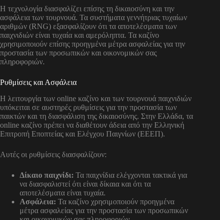
Η τεχνολογία διασφαλίζει επίσης τη δικαιοσύνη και την
ασφάλεια των τουρνουά. Τα συστήματα γεννήτριας τυχαίων
αριθμών (RNG) εξασφαλίζουν ότι τα αποτελέσματα των
παιχνιδιών είναι τυχαία και αμερόληπτα. Τα καζίνο
χρησιμοποιούν επίσης προηγμένα μέτρα ασφαλείας για την
προστασία των προσωπικών και οικονομικών σας
πληροφοριών.
Ρυθμίσεις και Ασφάλεια
Η λειτουργία των online καζίνο και των τουρνουά παιχνιδιών
υπόκειται σε αυστηρές ρυθμίσεις για την προστασία των
παικτών και τη διασφάλιση της δικαιοσύνης. Στην Ελλάδα, τα
online καζίνο πρέπει να διαθέτουν άδεια από την Ελληνική
Επιτροπή Εποπτείας και Ελέγχου Παιγνίων (ΕΕΕΠ).
Αυτές οι ρυθμίσεις διασφαλίζουν:
Δίκαιο παιχνίδι:
Τα παιχνίδια ελέγχονται τακτικά για
να διασφαλιστεί ότι είναι δίκαια και ότι τα
αποτελέσματα είναι τυχαία.
Ασφάλεια:
Τα καζίνο χρησιμοποιούν προηγμένα
μέτρα ασφαλείας για την προστασία των προσωπικών
και οικονομικών σας πληροφοριών.