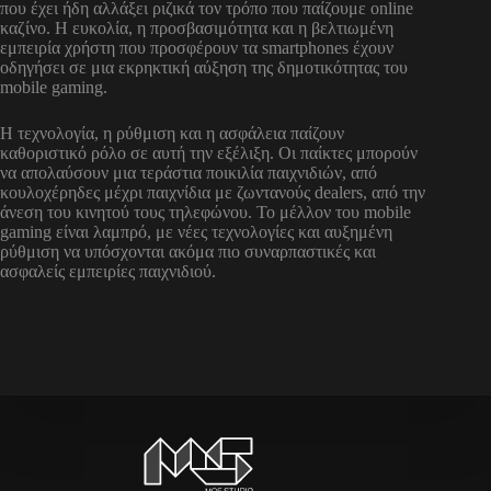
που έχει ήδη αλλάξει ριζικά τον τρόπο που παίζουμε online
καζίνο. Η ευκολία, η προσβασιμότητα και η βελτιωμένη
εμπειρία χρήστη που προσφέρουν τα smartphones έχουν
οδηγήσει σε μια εκρηκτική αύξηση της δημοτικότητας του
mobile gaming.
Η τεχνολογία, η ρύθμιση και η ασφάλεια παίζουν
καθοριστικό ρόλο σε αυτή την εξέλιξη. Οι παίκτες μπορούν
να απολαύσουν μια τεράστια ποικιλία παιχνιδιών, από
κουλοχέρηδες μέχρι παιχνίδια με ζωντανούς dealers, από την
άνεση του κινητού τους τηλεφώνου. Το μέλλον του mobile
gaming είναι λαμπρό, με νέες τεχνολογίες και αυξημένη
ρύθμιση να υπόσχονται ακόμα πιο συναρπαστικές και
ασφαλείς εμπειρίες παιχνιδιού.