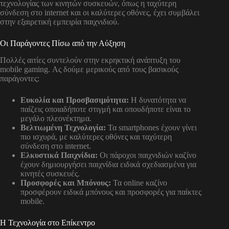
τεχνολογίας των κινητών συσκευών, όπως η ταχύτερη
σύνδεση στο internet και οι καλύτερες οθόνες, έχει συμβάλει
στην εξαιρετική εμπειρία παιχνιδιού.
Οι Παράγοντες Πίσω από την Αύξηση
Πολλές αιτίες συντελούν στην εκρηκτική ανάπτυξη του
mobile gaming. Ας δούμε μερικούς από τους βασικούς
παράγοντες:
Ευκολία και Προσβασιμότητα:
Η δυνατότητα να
παίζεις οποιαδήποτε στιγμή και οπουδήποτε είναι το
μεγάλο πλεονέκτημα.
Βελτιωμένη Τεχνολογία:
Τα smartphones έχουν γίνει
πιο ισχυρά, με καλύτερες οθόνες και ταχύτερη
σύνδεση στο internet.
Ελκυστικά Παιχνίδια:
Οι πάροχοι παιχνιδιών καζίνο
έχουν δημιουργήσει παιχνίδια ειδικά σχεδιασμένα για
κινητές συσκευές.
Προσφορές και Μπόνους:
Τα online καζίνο
προσφέρουν ειδικά μπόνους και προσφορές για παίκτες
mobile.
Η Τεχνολογία στο Επίκεντρο