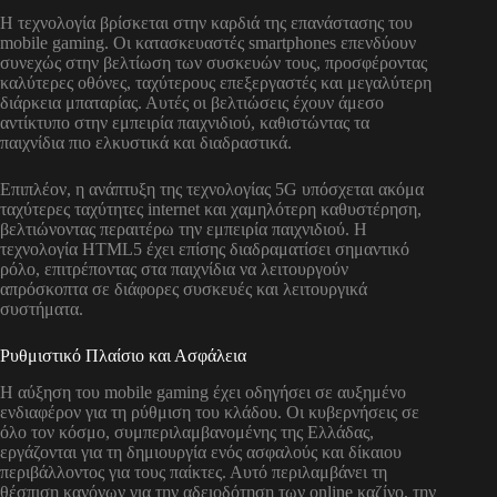
Η τεχνολογία βρίσκεται στην καρδιά της επανάστασης του
mobile gaming. Οι κατασκευαστές smartphones επενδύουν
συνεχώς στην βελτίωση των συσκευών τους, προσφέροντας
καλύτερες οθόνες, ταχύτερους επεξεργαστές και μεγαλύτερη
διάρκεια μπαταρίας. Αυτές οι βελτιώσεις έχουν άμεσο
αντίκτυπο στην εμπειρία παιχνιδιού, καθιστώντας τα
παιχνίδια πιο ελκυστικά και διαδραστικά.
Επιπλέον, η ανάπτυξη της τεχνολογίας 5G υπόσχεται ακόμα
ταχύτερες ταχύτητες internet και χαμηλότερη καθυστέρηση,
βελτιώνοντας περαιτέρω την εμπειρία παιχνιδιού. Η
τεχνολογία HTML5 έχει επίσης διαδραματίσει σημαντικό
ρόλο, επιτρέποντας στα παιχνίδια να λειτουργούν
απρόσκοπτα σε διάφορες συσκευές και λειτουργικά
συστήματα.
Ρυθμιστικό Πλαίσιο και Ασφάλεια
Η αύξηση του mobile gaming έχει οδηγήσει σε αυξημένο
ενδιαφέρον για τη ρύθμιση του κλάδου. Οι κυβερνήσεις σε
όλο τον κόσμο, συμπεριλαμβανομένης της Ελλάδας,
εργάζονται για τη δημιουργία ενός ασφαλούς και δίκαιου
περιβάλλοντος για τους παίκτες. Αυτό περιλαμβάνει τη
θέσπιση κανόνων για την αδειοδότηση των online καζίνο, την