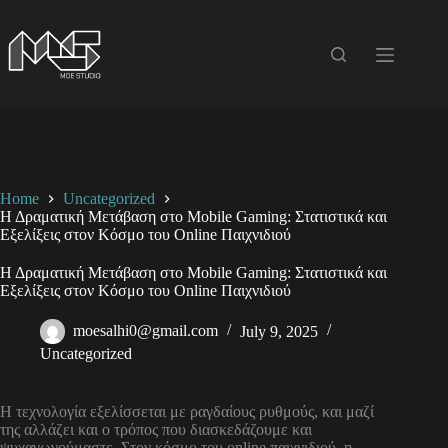
Skip
to
content
Home
Uncategorized
Η Δραματική Μετάβαση στο Mobile Gaming: Στατιστικά και
Εξελίξεις στον Κόσμο του Online Παιχνιδιού
Η Δραματική Μετάβαση στο Mobile Gaming: Στατιστικά και
Εξελίξεις στον Κόσμο του Online Παιχνιδιού
moesalhi0@gmail.com
July 9, 2025
Uncategorized
Η τεχνολογία εξελίσσεται με ραγδαίους ρυθμούς, και μαζί
της αλλάζει και ο τρόπος που διασκεδάζουμε και
ψυχαγωγούμαστε. Στον κόσμο του online παιχνιδιού, η