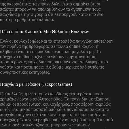
της ακεραιότητας των παιχνιδιών. Αυτό σημαίνει ότι οι
παίκτες μπορούν να απολαμβάνουν τα αγαπημένα τους
παιχνίδια με την σιγουριά ότι λειτουργούν κάτω από ένα
αυστηρό ρυθμιστικό πλαίσιο.
Πέρα από τα Κλασικά: Μια Θάλασσα Επιλογών
Ενώ οι κουλοχέρηδες και τα επιτραπέζια παιχνίδια αποτελούν
τον πυρήνα της προσφοράς σε πολλά online καζίνο, η
αλήθεια είναι ότι η ποικιλία είναι πολύ μεγαλύτερη. Τα
σύγχρονα online καζίνο επενδύουν στην καινοτομία,
προσφέροντας παιχνίδια που απευθύνονται σε διαφορετικά
γούστα και προτιμήσεις. Ας δούμε μερικές από αυτές τις
συναρπαστικές κατηγορίες.
Παιχνίδια με Τζάκποτ (Jackpot Games)
Για πολλούς, η ιδέα του να κερδίσεις ένα τεράστιο ποσό
χρημάτων είναι ο απόλυτος πόθος. Τα παιχνίδια με τζάκποτ,
ειδικά οι προοδευτικοί κουλοχέρηδες, προσφέρουν ακριβώς
αυτό. Ένα μικρό ποσοστό από κάθε ποντάρισμα σε αυτά τα
παιχνίδια πηγαίνει σε ένα κοινό ταμείο, το οποίο αυξάνεται
συνεχώς μέχρι να κερδηθεί από έναν τυχερό παίκτη. Τα ποσά
των προοδευτικών τζάκποτ μπορούν να φτάσουν