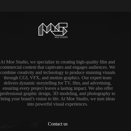
At Moe Studio, we specialize in creating high-quality film and
commercial content that captivates and engages audiences. We
combine creativity and technology to produce stunning visuals
through CGI, VFX, and motion graphics. Our expert team
delivers dynamic storytelling for TV, film, and advertising,
ensuring every project leaves a lasting impact. We also offer
professional graphic design, 3D modeling, and photography to
bring your brand’s vision to life. At Moe Studio, we turn ideas
into powerful visual experiences.
Contact us