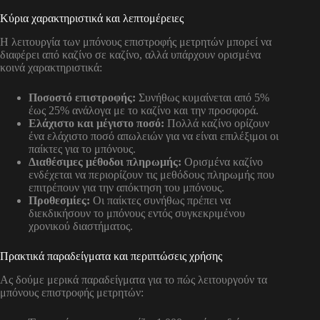
Κύρια χαρακτηριστικά και λεπτομέρειες
Η λειτουργία των μπόνους επιστροφής μετρητών μπορεί να
διαφέρει από καζίνο σε καζίνο, αλλά υπάρχουν ορισμένα
κοινά χαρακτηριστικά:
Ποσοστό επιστροφής:
Συνήθως κυμαίνεται από 5%
έως 25% ανάλογα με το καζίνο και την προσφορά.
Ελάχιστο και μέγιστο ποσό:
Πολλά καζίνο ορίζουν
ένα ελάχιστο ποσό απωλειών για να είναι επιλέξιμοι οι
παίκτες για το μπόνους.
Διαθέσιμες μέθοδοι πληρωμής:
Ορισμένα καζίνο
ενδέχεται να περιορίζουν τις μεθόδους πληρωμής που
επιτρέπουν για την απόκτηση του μπόνους.
Προθεσμίες:
Οι παίκτες συνήθως πρέπει να
διεκδικήσουν το μπόνους εντός συγκεκριμένου
χρονικού διαστήματος.
Πρακτικά παραδείγματα και περιπτώσεις χρήσης
Ας δούμε μερικά παραδείγματα για το πώς λειτουργούν τα
μπόνους επιστροφής μετρητών: