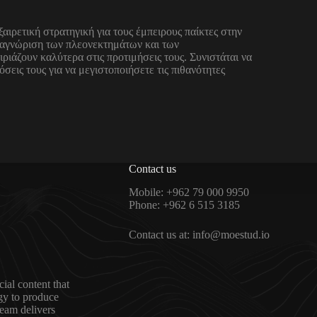
αιρετική στρατηγική για τους έμπειρους παίκτες στην
ναγνώριση των πλεονεκτημάτων και των
ιριάζουν καλύτερα στις προτιμήσεις τους. Συνιστάται να
εις τους για να μεγιστοποιήσετε τις πιθανότητες
Contact us
Mobile: +962 79 000 9950
Phone: +962 6 515 3185
Contact us at: info@moestud.io
ial content that
gy to produce
eam delivers