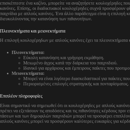
επισκέπτεστε ένα καζίνο, μπορείτε να αναζητήσετε κουλοχέρηδες που
κανόνες. Επίσης, οι διαδικτυακοί κουλοχέρηδες συχνά προσφέρουν φί
παιχνίδια με απλούς κανόνες. Ένα άλλο παράδειγμα είναι η επιλογή
διευκολύνοντας την κατανόηση των πιθανοτήτων.
Πλεονεκτήματα και μειονεκτήματα
Η επιλογή κουλοχέρηδων με απλούς κανόνες έχει τα πλεονεκτήματα κ
Πλεονεκτήματα:
Εύκολη κατανόηση και γρήγορη εκμάθηση.
Μειωμένο άγχος κατά την διάρκεια του παιχνιδιού.
Ιδανικό για αρχάριους και έμπειρους παίκτες που προτιμ
Μειονεκτήματα:
Μπορεί να είναι λιγότερο διασκεδαστικοί για παίκτες πο
Περιορισμένες επιλογές στρατηγικής και πονταρίσματος.
Επιπλέον πληροφορίες
Είναι σημαντικό να σημειωθεί ότι οι κουλοχέρηδες με απλούς κανόνες 
πρέπει να εξετάσουν τις αποδόσεις και τις πιθανότητες κέρδους πριν 
τάσεων και των δημοφιλών παιχνιδιών μπορεί να προσφέρει επιπλέον
απλούς κανόνες μπορεί να προσφέρουν καλύτερες ευκαιρίες για κέρδ