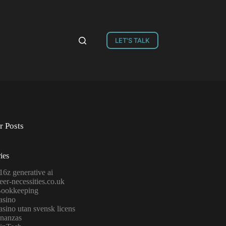
LET'S TALK
r Posts
ies
16z generative ai
eer-necessities.co.uk
ookkeeping
asino
asino utan svensk licens
inanzas