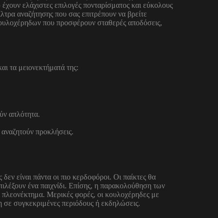
 έχουν ελάχιστες επιλογές πονταρίσματος και εύκολους
λτρα αναζήτησης που σας επιτρέπουν να βρείτε
 κουλοχέρηδων που προσφέρουν σταθερές αποδόσεις,
αι τα μειονεκτήματά της:
ούν απλότητα.
υ αναζητούν προκλήσεις.
δεν είναι πάντα οι πιο κερδοφόροι. Οι παίκτες θα
επιλέξουν ένα παιχνίδι. Επίσης, η παρακολούθηση των
 πλεονέκτημα. Μερικές φορές, οι κουλοχέρηδες με
η σε συγκεκριμένες περιόδους ή εκδηλώσεις.