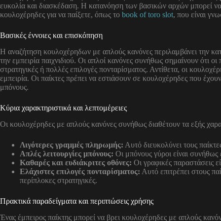
ευκολία και διασκέδαση. Η κατανόηση των βασικών αρχών μπορεί να 
κουλοχέρηδες για να παίξετε, όπως το
book of toro slot
, που είναι γν
Βασικές έννοιες και επισκόπηση
Η αναζήτηση κουλοχέρηδων με απλούς κανόνες περιλαμβάνει την κα
την εμπειρία παιχνιδιού. Οι απλοί κανόνες συνήθως σημαίνουν ότι οι 
στρατηγικές ή πολλές επιλογές πονταρίσματος. Αντίθετα, οι κουλοχέ
εμπειρία. Οι παίκτες πρέπει να εστιάσουν σε κουλοχέρηδες που έχου
μπόνους.
Κύρια χαρακτηριστικά και λεπτομέρειες
Οι κουλοχέρηδες με απλούς κανόνες συνήθως διαθέτουν τα εξής χαρα
Λιγότερες γραμμές πληρωμής:
Αυτό διευκολύνει τους παίκτε
Απλές λειτουργίες μπόνους:
Οι μπόνους γύροι είναι συνήθως 
Καθαρές και ευδιάκριτες οθόνες:
Οι γραφικές παραστάσεις εί
Ελάχιστες επιλογές πονταρίσματος:
Αυτό επιτρέπει στους παί
περίπλοκες στρατηγικές.
Πρακτικά παραδείγματα και περιπτώσεις χρήσης
Ένας έμπειρος παίκτης μπορεί να βρει κουλοχέρηδες με απλούς κανόν