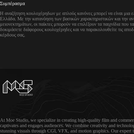
Συμπέρασμα
Η αναζήτηση κουλοχέρηδων με απλούς κανόνες μπορεί να είναι μια εξ
Ελλάδα. Με την κατανόηση των βασικών χαρακτηριστικών και την α
μειονεκτημάτων, οι παίκτες μπορούν να επιλέξουν τα παιχνίδια που τα
δοκιμάσετε διάφορους κουλοχέρηδες και να παρακολουθείτε τις αποδόσ
κέρδους σας.
At Moe Studio, we specialize in creating high-quality film and commerc
captivates and engages audiences. We combine creativity and technolo
stunning visuals through CGI, VFX, and motion graphics. Our expert t