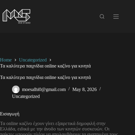
Skip
to
content
Home
Uncategorized
Τα καλύτερα παιχνίδια online καζίνο για κινητά
Τα καλύτερα παιχνίδια online καζίνο για κινητά
moesalhi0@gmail.com
May 8, 2026
Uncategorized
Εισαγωγή
Τα online καζίνο έχουν γίνει εξαιρετικά δημοφιλή στην
Ελλάδα, ειδικά με την άνοδο των κινητών συσκευών. Οι
παίκτες μπορούν πλέον να απολαμβάνουν τα αγαπημένα τους