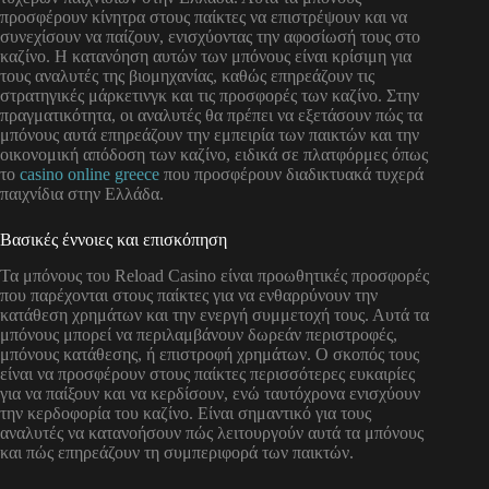
προσφέρουν κίνητρα στους παίκτες να επιστρέψουν και να
συνεχίσουν να παίζουν, ενισχύοντας την αφοσίωσή τους στο
καζίνο. Η κατανόηση αυτών των μπόνους είναι κρίσιμη για
τους αναλυτές της βιομηχανίας, καθώς επηρεάζουν τις
στρατηγικές μάρκετινγκ και τις προσφορές των καζίνο. Στην
πραγματικότητα, οι αναλυτές θα πρέπει να εξετάσουν πώς τα
μπόνους αυτά επηρεάζουν την εμπειρία των παικτών και την
οικονομική απόδοση των καζίνο, ειδικά σε πλατφόρμες όπως
το
casino online greece
που προσφέρουν διαδικτυακά τυχερά
παιχνίδια στην Ελλάδα.
Βασικές έννοιες και επισκόπηση
Τα μπόνους του Reload Casino είναι προωθητικές προσφορές
που παρέχονται στους παίκτες για να ενθαρρύνουν την
κατάθεση χρημάτων και την ενεργή συμμετοχή τους. Αυτά τα
μπόνους μπορεί να περιλαμβάνουν δωρεάν περιστροφές,
μπόνους κατάθεσης, ή επιστροφή χρημάτων. Ο σκοπός τους
είναι να προσφέρουν στους παίκτες περισσότερες ευκαιρίες
για να παίξουν και να κερδίσουν, ενώ ταυτόχρονα ενισχύουν
την κερδοφορία του καζίνο. Είναι σημαντικό για τους
αναλυτές να κατανοήσουν πώς λειτουργούν αυτά τα μπόνους
και πώς επηρεάζουν τη συμπεριφορά των παικτών.