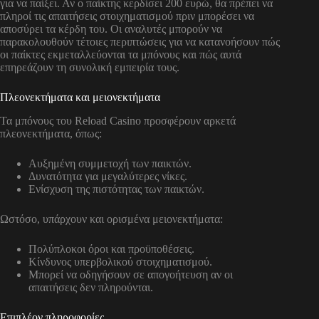
για να παίξει. Αν ο παίκτης κερδίσει 200 ευρώ, θα πρέπει να
πληροί τις απαιτήσεις στοιχηματισμού πριν μπορέσει να
αποσύρει τα κέρδη του. Οι αναλυτές μπορούν να
παρακολουθούν τέτοιες περιπτώσεις για να κατανοήσουν πώς
οι παίκτες εκμεταλλεύονται τα μπόνους και πώς αυτά
επηρεάζουν τη συνολική εμπειρία τους.
Πλεονεκτήματα και μειονεκτήματα
Τα μπόνους του Reload Casino προσφέρουν αρκετά
πλεονεκτήματα, όπως:
Αυξημένη συμμετοχή των παικτών.
Δυνατότητα για μεγαλύτερες νίκες.
Ενίσχυση της πιστότητας των παικτών.
Ωστόσο, υπάρχουν και ορισμένα μειονεκτήματα:
Πολύπλοκοι όροι και προϋποθέσεις.
Κίνδυνος υπερβολικού στοιχηματισμού.
Μπορεί να οδηγήσουν σε απογοήτευση αν οι
απαιτήσεις δεν πληρούνται.
Επιπλέον πληροφορίες