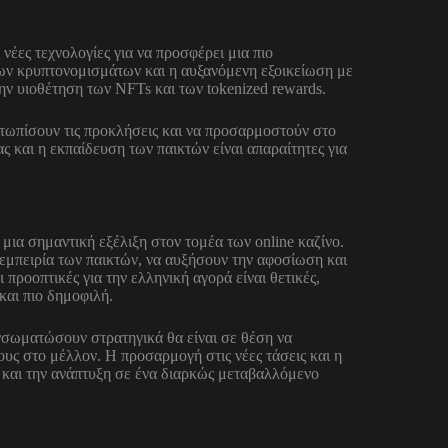
 νέες τεχνολογίες για να προσφέρει μια πιο
των κρυπτονομισμάτων και η αυξανόμενη εξοικείωση με
την υιοθέτηση των NFTs και των tokenized rewards.
μετωπίσουν τις προκλήσεις και να προσαρμοστούν στο
ς και η εκπαίδευση των παικτών είναι απαραίτητες για
ια σημαντική εξέλιξη στον τομέα των online καζίνο.
 εμπειρία των παικτών, να αυξήσουν την αφοσίωση και
 προοπτικές για την ελληνική αγορά είναι θετικές,
και πιο δημοφιλή.
 ενσωματώσουν στρατηγικά θα είναι σε θέση να
ους στο μέλλον. Η προσαρμογή στις νέες τάσεις και η
η και την ανάπτυξη σε ένα διαρκώς μεταβαλλόμενο