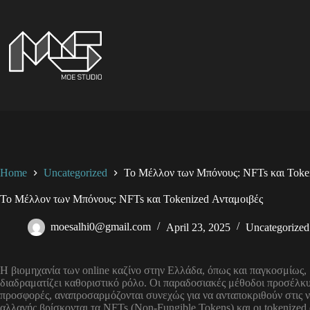
Skip
to
content
Home
Uncategorized
Το Μέλλον των Μπόνους: NFTs και Toke
Το Μέλλον των Μπόνους: NFTs και Tokenized Ανταμοιβές
moesalhi0@gmail.com
April 23, 2025
Uncategorized
Η βιομηχανία των online καζίνο στην Ελλάδα, όπως και παγκοσμίως, β
διαδραματίζει καθοριστικό ρόλο. Οι παραδοσιακές μέθοδοι προσέλκυ
προσφορές, αναπροσαρμόζονται συνεχώς για να ανταποκριθούν στις νέ
αλλαγής βρίσκονται τα NFTs (Non-Fungible Tokens) και οι tokenize