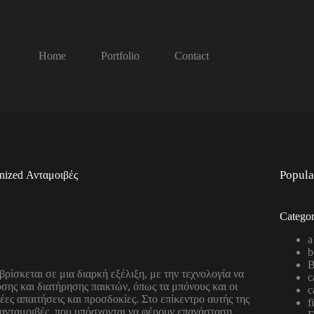
Home
Portfolio
Contact
Popula
nized Ανταμοιβές
Categor
a
b
B
ρίσκεται σε μια διαρκή εξέλιξη, με την τεχνολογία να
c
σης και διατήρησης παικτών, όπως τα μπόνους και οι
c
ες απαιτήσεις και προσδοκίες. Στο επίκεντρο αυτής της
f
d ανταμοιβές, που υπόσχονται να φέρουν επανάσταση