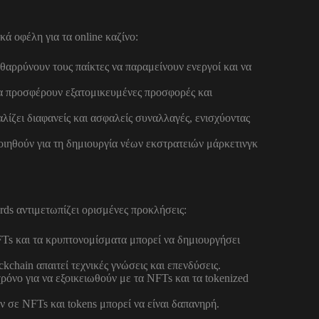
ά οφέλη για τα online καζίνο:
θαρρύνουν τους παίκτες να παραμείνουν ενεργοί και να
α προσφέρουν εξατομικευμένες προσφορές και
λίζει διαφανείς και ασφαλείς συναλλαγές, ενισχύοντας
ηθούν για τη δημιουργία νέων εκστρατειών μάρκετινγκ
rds αντιμετωπίζει ορισμένες προκλήσεις:
Ts και τα κρυπτονομίσματα μπορεί να δημιουργήσει
chain απαιτεί τεχνικές γνώσεις και επενδύσεις.
ρόνο για να εξοικειωθούν με τα NFTs και τα tokenized
σε NFTs και tokens μπορεί να είναι δαπανηρή.