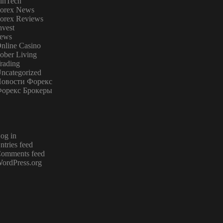
inTech
orex News
orex Reviews
nvest
ews
nline Casino
ober Living
rading
ncategorized
овости Форекс
орекс Брокеры
og in
ntries feed
omments feed
ordPress.org