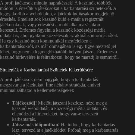
A profi játékosok mindig naprakészek! A kaszinók többféle
módon is értesítik a játékosokat a karbantartási szünetekről. A
leggyakoribb a weboldalon, a játékok indításakor megjelenő
értesítés. Emellett sok kaszinó küld e-mailt a regisztrált
játékosoknak, vagy értesítést a mobilalkalmazásukon
keresztül. Érdemes figyelni a kaszinók közösségi média
oldalait is, ahol gyakran közzéteszik az aktuális információkat.
Ha egy kaszinó nem kommunikál megfelelően a
karbantartásokról, az már önmagában is egy figyelmeztető jel
lehet, hogy nem a legmegbízhatóbb helyen játszol. Érdemes a
kaszinó hírlevelére is feliratkozni, hogy ne maradj le semmiről.
Stratégiák a Karbantartási Szünetek Kikerülésére
A profi játékosok nem hagyják, hogy a karbantartás
megzavarja a játékukat. Íme néhány stratégia, amivel
minimalizálhatod a kellemetlenségeket:
Tájékozódj!
Mielőtt játszani kezdesz, nézd meg a
kaszinó weboldalát, a közösségi média oldalait, és
ellenőrizd a hírleveleket, hogy van-e tervezett
karbantartás.
Játssz más időpontban!
Ha tudod, hogy karbantartás
lesz, tervezd át a játékidődet. Próbálj meg a karbantartás