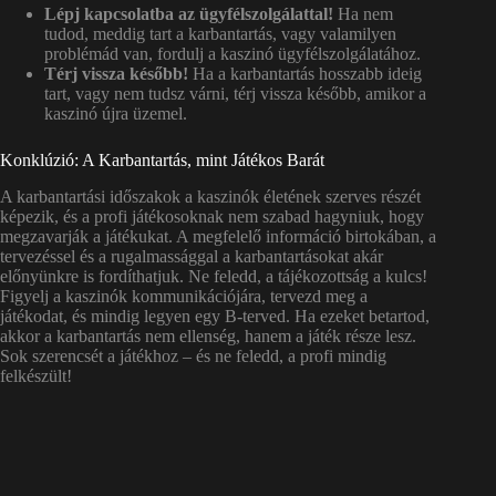
Lépj kapcsolatba az ügyfélszolgálattal!
Ha nem
tudod, meddig tart a karbantartás, vagy valamilyen
problémád van, fordulj a kaszinó ügyfélszolgálatához.
Térj vissza később!
Ha a karbantartás hosszabb ideig
tart, vagy nem tudsz várni, térj vissza később, amikor a
kaszinó újra üzemel.
Konklúzió: A Karbantartás, mint Játékos Barát
A karbantartási időszakok a kaszinók életének szerves részét
képezik, és a profi játékosoknak nem szabad hagyniuk, hogy
megzavarják a játékukat. A megfelelő információ birtokában, a
tervezéssel és a rugalmassággal a karbantartásokat akár
előnyünkre is fordíthatjuk. Ne feledd, a tájékozottság a kulcs!
Figyelj a kaszinók kommunikációjára, tervezd meg a
játékodat, és mindig legyen egy B-terved. Ha ezeket betartod,
akkor a karbantartás nem ellenség, hanem a játék része lesz.
Sok szerencsét a játékhoz – és ne feledd, a profi mindig
felkészült!