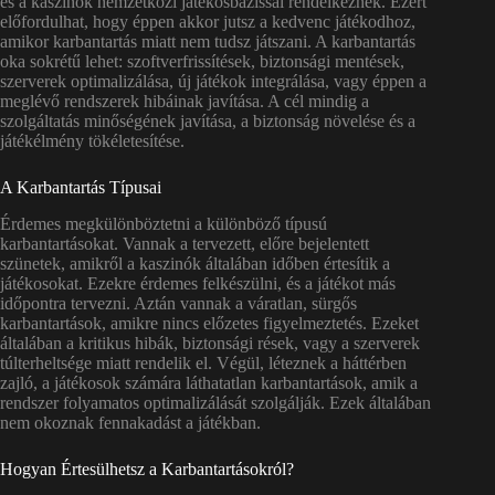
és a kaszinók nemzetközi játékosbázissal rendelkeznek. Ezért
előfordulhat, hogy éppen akkor jutsz a kedvenc játékodhoz,
amikor karbantartás miatt nem tudsz játszani. A karbantartás
oka sokrétű lehet: szoftverfrissítések, biztonsági mentések,
szerverek optimalizálása, új játékok integrálása, vagy éppen a
meglévő rendszerek hibáinak javítása. A cél mindig a
szolgáltatás minőségének javítása, a biztonság növelése és a
játékélmény tökéletesítése.
A Karbantartás Típusai
Érdemes megkülönböztetni a különböző típusú
karbantartásokat. Vannak a tervezett, előre bejelentett
szünetek, amikről a kaszinók általában időben értesítik a
játékosokat. Ezekre érdemes felkészülni, és a játékot más
időpontra tervezni. Aztán vannak a váratlan, sürgős
karbantartások, amikre nincs előzetes figyelmeztetés. Ezeket
általában a kritikus hibák, biztonsági rések, vagy a szerverek
túlterheltsége miatt rendelik el. Végül, léteznek a háttérben
zajló, a játékosok számára láthatatlan karbantartások, amik a
rendszer folyamatos optimalizálását szolgálják. Ezek általában
nem okoznak fennakadást a játékban.
Hogyan Értesülhetsz a Karbantartásokról?