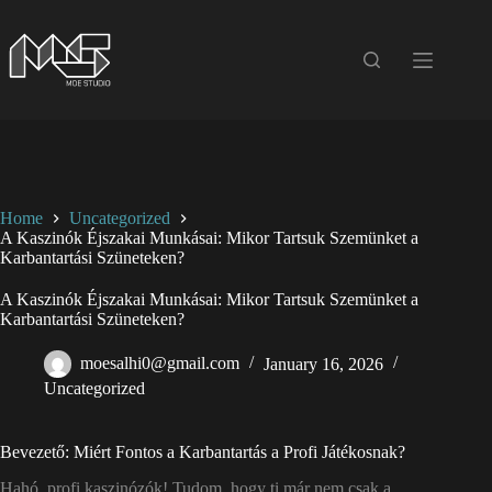
Skip
to
content
Home
Uncategorized
A Kaszinók Éjszakai Munkásai: Mikor Tartsuk Szemünket a
Karbantartási Szüneteken?
A Kaszinók Éjszakai Munkásai: Mikor Tartsuk Szemünket a
Karbantartási Szüneteken?
moesalhi0@gmail.com
January 16, 2026
Uncategorized
Bevezető: Miért Fontos a Karbantartás a Profi Játékosnak?
Hahó, profi kaszinózók! Tudom, hogy ti már nem csak a