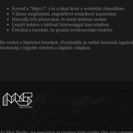
Keresd a “https://” -t és a lakat ikont a weboldal címsorában.
Válassz megbízható, engedéllyel rendelkező kaszinókat.
Használj erős jelszavakat, és tartsd titokban azokat.
Legyél tudatos a hálózati biztonsággal kapcsolatban.
Értesítsd a kaszinót, ha gyanús tevékenységet észlelsz.
Ha ezeket a lépéseket betartjuk, élvezhetjük az online kaszinók izgalmá
óvatosság a legjobb védelem a digitális világban.
At Moe Studio, we specialize in creating high-quality film and commerc