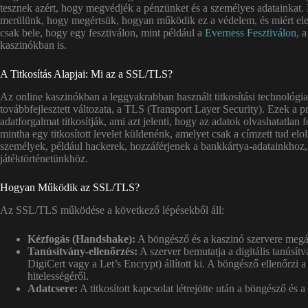
tesznek azért, hogy megvédjék a pénzünket és a személyes adatainkat. E
merülünk, hogy megértsük, hogyan működik ez a védelem, és miért ele
csak bele, hogy egy fesztiválon, mint például a
Everness Fesztiválon
, 
kaszinókban is.
A Titkosítás Alapjai: Mi az a SSL/TLS?
Az online kaszinókban a leggyakrabban használt titkosítási technológi
továbbfejlesztett változata, a TLS (Transport Layer Security). Ezek a p
adatforgalmat titkosítják, ami azt jelenti, hogy az adatok olvashatatla
mintha egy titkosított levelet küldenénk, amelyet csak a címzett tud elo
személyek, például hackerek, hozzáférjenek a bankkártya-adatainkhoz
játéktörténetünkhöz.
Hogyan Működik az SSL/TLS?
Az SSL/TLS működése a következő lépésekből áll:
Kézfogás (Handshake):
A böngésző és a kaszinó szervere megál
Tanúsítvány-ellenőrzés:
A szerver bemutatja a digitális tanúsítv
DigiCert vagy a Let’s Encrypt) állított ki. A böngésző ellenőrzi
hitelességéről.
Adatcsere:
A titkosított kapcsolat létrejötte után a böngésző és a