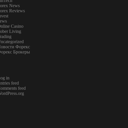
inTech
orex News
orex Reviews
nvest
ews
nline Casino
ober Living
rading
ncategorized
овости Форекс
орекс Брокеры
og in
ntries feed
omments feed
ordPress.org