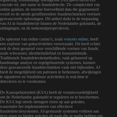
cruciale rol, met name in fraudedetectie. De complexiteit van
online gokken, de enorme hoeveelheid data die gegenereerd
wordt en de steeds geraffineerdere fraudetechnieken vereisen
geavanceerde oplossingen. Dit artikel duikt in de toepassing
van AI in fraudedetectie binnen de Nederlandse gokmarkt, de
uitdagingen, en de toekomstperspectieven.
De opkomst van online casino’s, zoals
winorio online
, heeft
een explosie van gokactiviteiten veroorzaakt. Dit heeft echter
ook de deur geopend voor verschillende vormen van fraude,
zoals witwassen, identiteitsdiefstal en bonusmisbruik.
Traditionele fraudedetectiemethoden, vaak gebaseerd op
handmatige analyse en regelgebaseerde systemen, kunnen
deze geavanceerde fraudetechnieken vaak niet bijhouden. AI
biedt de mogelijkheid om patronen te herkennen, afwijkingen
te signaleren en frauduleuze activiteiten in real-time te
detecteren en te voorkomen.
De Kansspelautoriteit (KSA) heeft de verantwoordelijkheid
om de Nederlandse gokmarkt te reguleren en te beschermen.
De KSA legt steeds strengere eisen op aan goksites,
waaronder het implementeren van effectieve
fraudedetectiesystemen. AI-gestuurde systemen voldoen aan
deze eisen en bieden goksites de tools die ze nodig hebben om