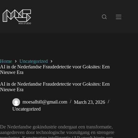
Skip
to
content
Home
Uncategorized
AI in de Nederlandse Fraudedetectie voor Goksites: Een
Nieuwe Era
AI in de Nederlandse Fraudedetectie voor Goksites: Een
Nieuwe Era
moesalhi0@gmail.com
March 23, 2026
Uncategorized
De Nederlandse gokindustrie ondergaat een transformatie,
aangedreven door technologische vooruitgang en strengere
regulering. Kunstmatige intelligentie (AI) speelt hierin een