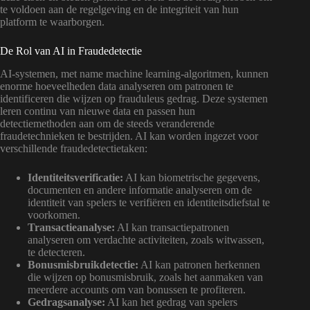
te voldoen aan de regelgeving en de integriteit van hun
platform te waarborgen.
De Rol van AI in Fraudedetectie
AI-systemen, met name machine learning-algoritmen, kunnen
enorme hoeveelheden data analyseren om patronen te
identificeren die wijzen op frauduleus gedrag. Deze systemen
leren continu van nieuwe data en passen hun
detectiemethoden aan om de steeds veranderende
fraudetechnieken te bestrijden. AI kan worden ingezet voor
verschillende fraudedetectietaken:
Identiteitsverificatie:
AI kan biometrische gegevens,
documenten en andere informatie analyseren om de
identiteit van spelers te verifiëren en identiteitsdiefstal te
voorkomen.
Transactieanalyse:
AI kan transactiepatronen
analyseren om verdachte activiteiten, zoals witwassen,
te detecteren.
Bonusmisbruikdetectie:
AI kan patronen herkennen
die wijzen op bonusmisbruik, zoals het aanmaken van
meerdere accounts om van bonussen te profiteren.
Gedragsanalyse:
AI kan het gedrag van spelers