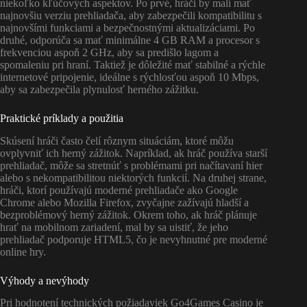
niekoľko kľúčových aspektov. Po prvé, hráči by mali mať
najnovšiu verziu prehliadača, aby zabezpečili kompatibilitu s
najnovšími funkciami a bezpečnostnými aktualizáciami. Po
druhé, odporúča sa mať minimálne 4 GB RAM a procesor s
frekvenciou aspoň 2 GHz, aby sa predišlo lagom a
spomaleniu pri hraní. Taktiež je dôležité mať stabilné a rýchle
internetové pripojenie, ideálne s rýchlosťou aspoň 10 Mbps,
aby sa zabezpečila plynulosť herného zážitku.
Praktické príklady a použitia
Skúsení hráči často čelí rôznym situáciám, ktoré môžu
ovplyvniť ich herný zážitok. Napríklad, ak hráč používa starší
prehliadač, môže sa stretnúť s problémami pri načítavaní hier
alebo s nekompatibilitou niektorých funkcií. Na druhej strane,
hráči, ktorí používajú moderné prehliadače ako Google
Chrome alebo Mozilla Firefox, zvyčajne zažívajú hladší a
bezproblémový herný zážitok. Okrem toho, ak hráč plánuje
hrať na mobilnom zariadení, mal by sa uistiť, že jeho
prehliadač podporuje HTML5, čo je nevyhnutné pre moderné
online hry.
Výhody a nevýhody
Pri hodnotení technických požiadaviek Go4Games Casino je