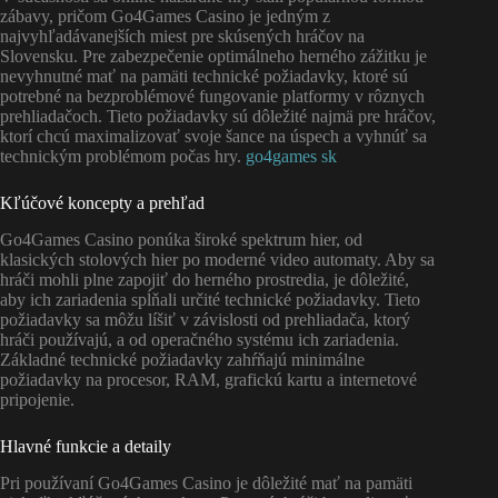
zábavy, pričom Go4Games Casino je jedným z
najvyhľadávanejších miest pre skúsených hráčov na
Slovensku. Pre zabezpečenie optimálneho herného zážitku je
nevyhnutné mať na pamäti technické požiadavky, ktoré sú
potrebné na bezproblémové fungovanie platformy v rôznych
prehliadačoch. Tieto požiadavky sú dôležité najmä pre hráčov,
ktorí chcú maximalizovať svoje šance na úspech a vyhnúť sa
technickým problémom počas hry.
go4games sk
Kľúčové koncepty a prehľad
Go4Games Casino ponúka široké spektrum hier, od
klasických stolových hier po moderné video automaty. Aby sa
hráči mohli plne zapojiť do herného prostredia, je dôležité,
aby ich zariadenia spĺňali určité technické požiadavky. Tieto
požiadavky sa môžu líšiť v závislosti od prehliadača, ktorý
hráči používajú, a od operačného systému ich zariadenia.
Základné technické požiadavky zahŕňajú minimálne
požiadavky na procesor, RAM, grafickú kartu a internetové
pripojenie.
Hlavné funkcie a detaily
Pri používaní Go4Games Casino je dôležité mať na pamäti