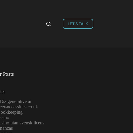
LET'S TALK
r Posts
ies
16z generative ai
eer-necessities.co.uk
ookkeeping
asino
asino utan svensk licens
inanzas