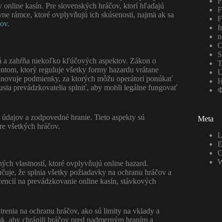
F
online kasín. Pre slovenských hráčov, ktorí hľadajú
F
ívne rámce, ktoré ovplyvňujú ich skúsenosti, najmä ak sa
F
kov
.
I
n
O
S
ná a zahŕňa niekoľko kľúčových aspektov. Zákon o
T
ntom, ktorý reguluje všetky formy hazardu vrátane
U
stanovuje podmienky, za ktorých môžu operátori ponúkať
Н
sia prevádzkovatelia splniť, aby mohli legálne fungovať
Ф
h údajov a zodpovedné hranie. Tieto aspekty sú
Meta
re všetkých hráčov.
L
E
C
W
ch vlastností, ktoré ovplyvňujú online hazard.
ručuje, že splnia všetky požiadavky na ochranu hráčov a
icencií na prevádzkovanie online kasín, stávkových
enia na ochranu hráčov, ako sú limity na vklady a
tak, aby chránili hráčov pred nadmerným hraním a