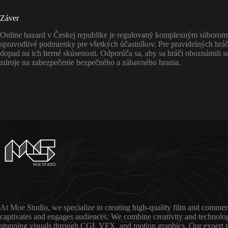
Záver
Online hazard v Českej republike je regulovaný komplexným súborom 
spravodlivé podmienky pre všetkých účastníkov. Pre pravidelných hráč
dopad na ich herné skúsenosti. Odporúča sa, aby sa hráči oboznámili s
zdroje na zabezpečenie bezpečného a zábavného hrania.
At Moe Studio, we specialize in creating high-quality film and commerc
captivates and engages audiences. We combine creativity and technolo
stunning visuals through CGI, VFX, and motion graphics. Our expert t