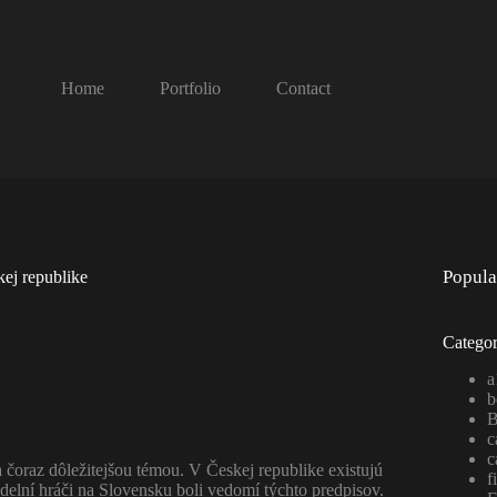
Home
Portfolio
Contact
Popula
ej republike
Categor
a
b
B
c
c
a čoraz dôležitejšou témou. V Českej republike existujú
f
videlní hráči na Slovensku boli vedomí týchto predpisov.