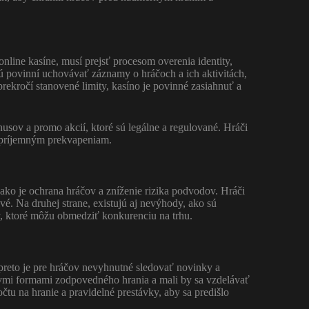
nline kasíne, musí prejsť procesom overenia identity,
ú povinní uchovávať záznamy o hráčoch a ich aktivitách,
ekročí stanovené limity, kasíno je povinné zasiahnuť a
usov a promo akcií, ktoré sú legálne a regulované. Hráči
epríjemným prekvapeniam.
ako je ochrana hráčov a zníženie rizika podvodov. Hráči
vé. Na druhej strane, existujú aj nevýhody, ako sú
y, ktoré môžu obmedziť konkurenciu na trhu.
a preto je pre hráčov nevyhnutné sledovať novinky a
ymi formami zodpovedného hrania a mali by sa vzdelávať
čtu na hranie a pravidelné prestávky, aby sa predišlo