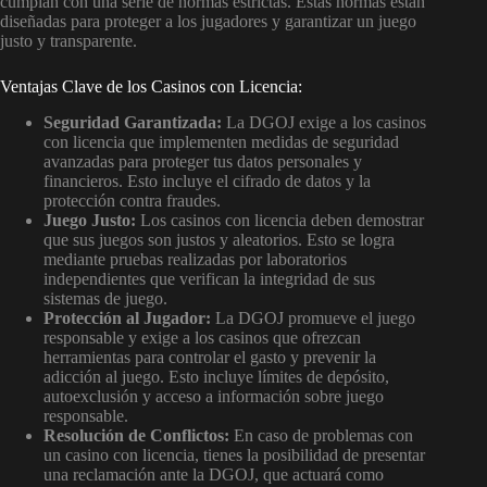
cumplan con una serie de normas estrictas. Estas normas están
diseñadas para proteger a los jugadores y garantizar un juego
justo y transparente.
Ventajas Clave de los Casinos con Licencia:
Seguridad Garantizada:
La DGOJ exige a los casinos
con licencia que implementen medidas de seguridad
avanzadas para proteger tus datos personales y
financieros. Esto incluye el cifrado de datos y la
protección contra fraudes.
Juego Justo:
Los casinos con licencia deben demostrar
que sus juegos son justos y aleatorios. Esto se logra
mediante pruebas realizadas por laboratorios
independientes que verifican la integridad de sus
sistemas de juego.
Protección al Jugador:
La DGOJ promueve el juego
responsable y exige a los casinos que ofrezcan
herramientas para controlar el gasto y prevenir la
adicción al juego. Esto incluye límites de depósito,
autoexclusión y acceso a información sobre juego
responsable.
Resolución de Conflictos:
En caso de problemas con
un casino con licencia, tienes la posibilidad de presentar
una reclamación ante la DGOJ, que actuará como