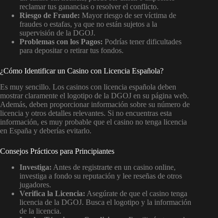
reclamar tus ganancias o resolver el conflicto.
Riesgo de Fraude:
Mayor riesgo de ser víctima de
fraudes o estafas, ya que no están sujetos a la
supervisión de la DGOJ.
Problemas con los Pagos:
Podrías tener dificultades
para depositar o retirar tus fondos.
¿Cómo Identificar un Casino con Licencia Española?
Es muy sencillo. Los casinos con licencia española deben
mostrar claramente el logotipo de la DGOJ en su página web.
Además, deben proporcionar información sobre su número de
licencia y otros detalles relevantes. Si no encuentras esta
información, es muy probable que el casino no tenga licencia
en España y deberías evitarlo.
Consejos Prácticos para Principiantes
Investiga:
Antes de registrarte en un casino online,
investiga a fondo su reputación y lee reseñas de otros
jugadores.
Verifica la Licencia:
Asegúrate de que el casino tenga
licencia de la DGOJ. Busca el logotipo y la información
de la licencia.