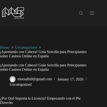
Skip
to
content
Home
Uncategorized
¡Apostando con Cabeza! Guía Sencilla para Principiantes
sobre Casinos Online en España
¡Apostando con Cabeza! Guía Sencilla para Principiantes
sobre Casinos Online en España
moesalhi0@gmail.com
January 17, 2026
Uncategorized
¿Por Qué Importa la Licencia? Empezando con el Pie
Derecho