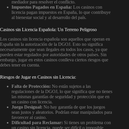
mediador para resolver el conflicto.
Impuestos Pagados en España:
Los casinos con
licencia pagan impuestos en España, lo que contribuye
al bienestar social y al desarrollo del país.
Casinos sin Licencia Española: Un Terreno Peligroso
Los casinos sin licencia española son aquellos que operan en
España sin la autorización de la DGOJ. Esto no significa
necesariamente que sean ilegales en todos los casos, ya que
pueden estar regulados por autoridades de otros países. Sin
embargo, jugar en estos casinos conlleva ciertos riesgos que
debes tener en cuenta.
Riesgos de Jugar en Casinos sin Licencia:
Falta de Protección:
No están sujetos a las
regulaciones de la DGOJ, lo que significa que no tienes
las mismas garantías de seguridad y protección que en
un casino con licencia.
Juego Desigual:
No hay garantía de que los juegos
sean justos y aleatorios. Podrían estar manipulados para
favorecer al casino.
Dificultad para Reclamar:
Si tienes un problema con
un casino sin licencia, puede ser difícil o imposible