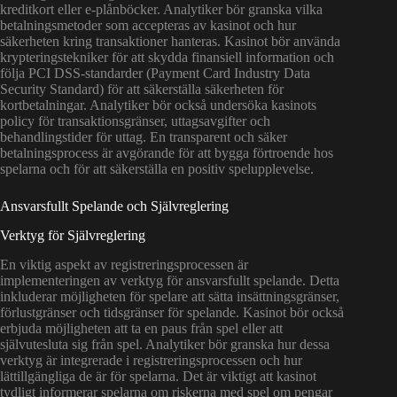
kreditkort eller e-plånböcker. Analytiker bör granska vilka
betalningsmetoder som accepteras av kasinot och hur
säkerheten kring transaktioner hanteras. Kasinot bör använda
krypteringstekniker för att skydda finansiell information och
följa PCI DSS-standarder (Payment Card Industry Data
Security Standard) för att säkerställa säkerheten för
kortbetalningar. Analytiker bör också undersöka kasinots
policy för transaktionsgränser, uttagsavgifter och
behandlingstider för uttag. En transparent och säker
betalningsprocess är avgörande för att bygga förtroende hos
spelarna och för att säkerställa en positiv spelupplevelse.
Ansvarsfullt Spelande och Självreglering
Verktyg för Självreglering
En viktig aspekt av registreringsprocessen är
implementeringen av verktyg för ansvarsfullt spelande. Detta
inkluderar möjligheten för spelare att sätta insättningsgränser,
förlustgränser och tidsgränser för spelande. Kasinot bör också
erbjuda möjligheten att ta en paus från spel eller att
självutesluta sig från spel. Analytiker bör granska hur dessa
verktyg är integrerade i registreringsprocessen och hur
lättillgängliga de är för spelarna. Det är viktigt att kasinot
tydligt informerar spelarna om riskerna med spel om pengar