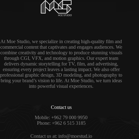
At Moe Studio, we specialize in creating high-quality film and
commercial content that captivates and engages audiences. We
combine creativity and technology to produce stunning visuals
through CGI, VFX, and motion graphics. Our expert team
delivers dynamic storytelling for TV, film, and advertising,
ensuring every project leaves a lasting impact. We also offer
professional graphic design, 3D modeling, and photography to
bring your brand’s vision to life. At Moe Studio, we turn ideas
into powerful visual experiences.
Contact us
Mobile: +962 79 000 9950
Phone: +962 6 515 3185
Contact us at: info@moestud.io