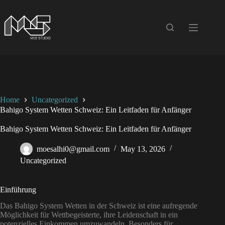
Skip
to
content
Home
Uncategorized
Bahigo System Wetten Schweiz: Ein Leitfaden für Anfänger
Bahigo System Wetten Schweiz: Ein Leitfaden für Anfänger
moesalhi0@gmail.com
May 13, 2026
Uncategorized
Einführung
Das Bahigo System Wetten in der Schweiz ist eine aufregende
Möglichkeit für Wettbegeisterte, ihre Leidenschaft in ein
potenzielles Einkommen umzuwandeln. Besonders für