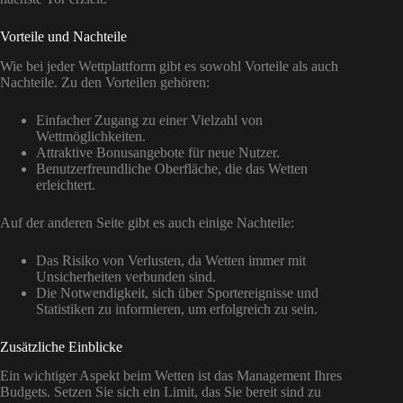
Vorteile und Nachteile
Wie bei jeder Wettplattform gibt es sowohl Vorteile als auch
Nachteile. Zu den Vorteilen gehören:
Einfacher Zugang zu einer Vielzahl von
Wettmöglichkeiten.
Attraktive Bonusangebote für neue Nutzer.
Benutzerfreundliche Oberfläche, die das Wetten
erleichtert.
Auf der anderen Seite gibt es auch einige Nachteile:
Das Risiko von Verlusten, da Wetten immer mit
Unsicherheiten verbunden sind.
Die Notwendigkeit, sich über Sportereignisse und
Statistiken zu informieren, um erfolgreich zu sein.
Zusätzliche Einblicke
Ein wichtiger Aspekt beim Wetten ist das Management Ihres
Budgets. Setzen Sie sich ein Limit, das Sie bereit sind zu