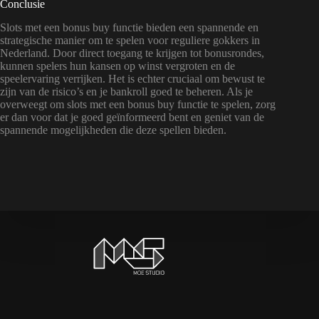
Conclusie
Slots met een bonus buy functie bieden een spannende en
strategische manier om te spelen voor reguliere gokkers in
Nederland. Door direct toegang te krijgen tot bonusrondes,
kunnen spelers hun kansen op winst vergroten en de
speelervaring verrijken. Het is echter cruciaal om bewust te
zijn van de risico’s en je bankroll goed te beheren. Als je
overweegt om slots met een bonus buy functie te spelen, zorg
er dan voor dat je goed geïnformeerd bent en geniet van de
spannende mogelijkheden die deze spellen bieden.