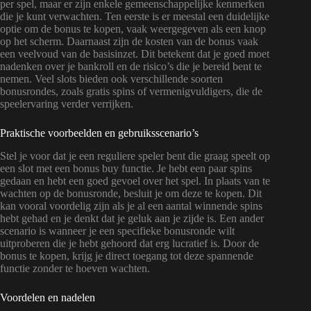
per spel, maar er zijn enkele gemeenschappelijke kenmerken
die je kunt verwachten. Ten eerste is er meestal een duidelijke
optie om de bonus te kopen, vaak weergegeven als een knop
op het scherm. Daarnaast zijn de kosten van de bonus vaak
een veelvoud van de basisinzet. Dit betekent dat je goed moet
nadenken over je bankroll en de risico’s die je bereid bent te
nemen. Veel slots bieden ook verschillende soorten
bonusrondes, zoals gratis spins of vermenigvuldigers, die de
speelervaring verder verrijken.
Praktische voorbeelden en gebruiksscenario’s
Stel je voor dat je een reguliere speler bent die graag speelt op
een slot met een bonus buy functie. Je hebt een paar spins
gedaan en hebt een goed gevoel over het spel. In plaats van te
wachten op de bonusronde, besluit je om deze te kopen. Dit
kan vooral voordelig zijn als je al een aantal winnende spins
hebt gehad en je denkt dat je geluk aan je zijde is. Een ander
scenario is wanneer je een specifieke bonusronde wilt
uitproberen die je hebt gehoord dat erg lucratief is. Door de
bonus te kopen, krijg je direct toegang tot deze spannende
functie zonder te hoeven wachten.
Voordelen en nadelen