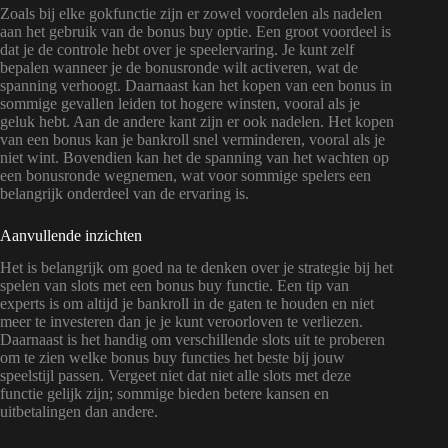
Zoals bij elke gokfunctie zijn er zowel voordelen als nadelen
aan het gebruik van de bonus buy optie. Een groot voordeel is
dat je de controle hebt over je speelervaring. Je kunt zelf
bepalen wanneer je de bonusronde wilt activeren, wat de
spanning verhoogt. Daarnaast kan het kopen van een bonus in
sommige gevallen leiden tot hogere winsten, vooral als je
geluk hebt. Aan de andere kant zijn er ook nadelen. Het kopen
van een bonus kan je bankroll snel verminderen, vooral als je
niet wint. Bovendien kan het de spanning van het wachten op
een bonusronde wegnemen, wat voor sommige spelers een
belangrijk onderdeel van de ervaring is.
Aanvullende inzichten
Het is belangrijk om goed na te denken over je strategie bij het
spelen van slots met een bonus buy functie. Een tip van
experts is om altijd je bankroll in de gaten te houden en niet
meer te investeren dan je je kunt veroorloven te verliezen.
Daarnaast is het handig om verschillende slots uit te proberen
om te zien welke bonus buy functies het beste bij jouw
speelstijl passen. Vergeet niet dat niet alle slots met deze
functie gelijk zijn; sommige bieden betere kansen en
uitbetalingen dan andere.