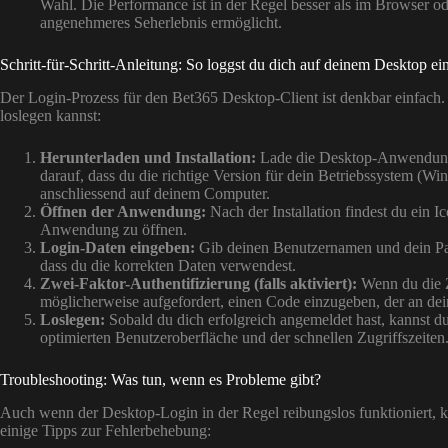
Wahl. Die Performance ist in der Regel besser als im Browser od
angenehmeres Seherlebnis ermöglicht.
Schritt-für-Schritt-Anleitung: So loggst du dich auf deinem Desktop ei
Der Login-Prozess für den Bet365 Desktop-Client ist denkbar einfach. Hi
loslegen kannst:
Herunterladen und Installation:
Lade die Desktop-Anwendung v
darauf, dass du die richtige Version für dein Betriebssystem (
anschliessend auf deinem Computer.
Öffnen der Anwendung:
Nach der Installation findest du ein 
Anwendung zu öffnen.
Login-Daten eingeben:
Gib deinen Benutzernamen und dein Pass
dass du die korrekten Daten verwendest.
Zwei-Faktor-Authentifizierung (falls aktiviert):
Wenn du die Zw
möglicherweise aufgefordert, einen Code einzugeben, der an de
Loslegen:
Sobald du dich erfolgreich angemeldet hast, kannst du
optimierten Benutzeroberfläche und der schnellen Zugriffszeiten
Troubleshooting: Was tun, wenn es Probleme gibt?
Auch wenn der Desktop-Login in der Regel reibungslos funktioniert, 
einige Tipps zur Fehlerbehebung: