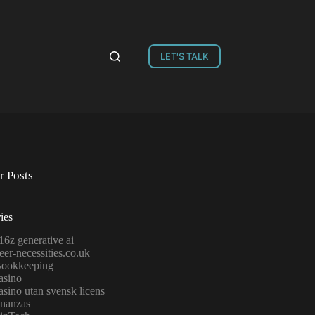
LET'S TALK
r Posts
ies
16z generative ai
eer-necessities.co.uk
ookkeeping
asino
asino utan svensk licens
inanzas