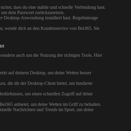
sicher, dass du eine stabile und schnelle Verbindung hast.
 um dein Passwort zurückzusetzen.
der Desktop-Anwendung installiert hast. Regelmässige
t, wende dich an den Kundenservice von Bet365. Sie
tzt
, sondern auch um die Nutzung der richtigen Tools. Hier
rekt auf deinem Desktop, um deine Wetten besser
iken, die dir der Desktop-Client bietet, um fundierte
edürfnissen, um einen schnellen Zugriff auf deine
Bet365 anbietet, um deine Wetten im Griff zu behalten.
ktuelle Nachrichten und Trends im Sport, um deine