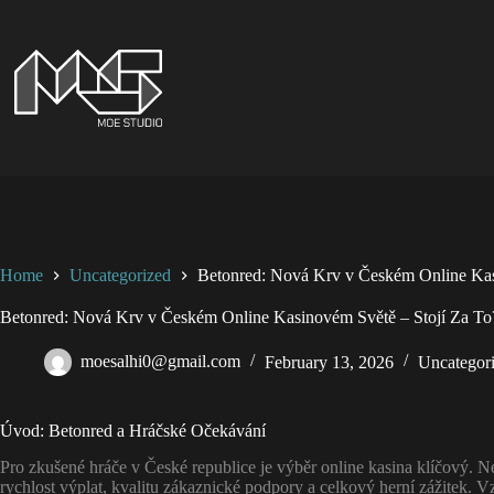
Skip
to
content
Home
Uncategorized
Betonred: Nová Krv v Českém Online Kas
Betonred: Nová Krv v Českém Online Kasinovém Světě – Stojí Za To
moesalhi0@gmail.com
February 13, 2026
Uncategor
Úvod: Betonred a Hráčské Očekávání
Pro zkušené hráče v České republice je výběr online kasina klíčový. Ne
rychlost výplat, kvalitu zákaznické podpory a celkový herní zážitek. V