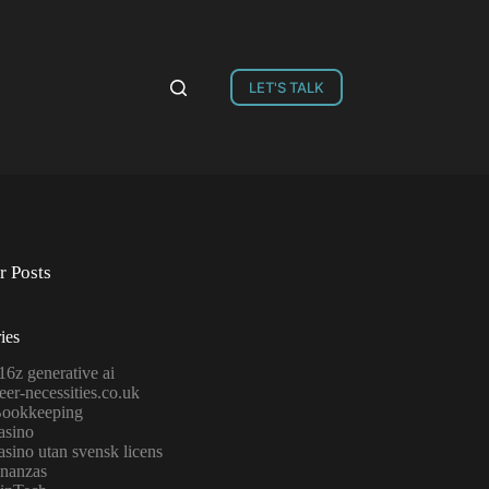
LET'S TALK
r Posts
ies
16z generative ai
eer-necessities.co.uk
ookkeeping
asino
asino utan svensk licens
inanzas