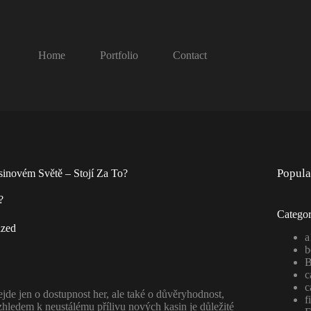
Home
Portfolio
Contact
Popula
inovém Světě – Stojí Za To?
?
Categor
ized
a
b
B
c
c
jde jen o dostupnost her, ale také o důvěryhodnost,
f
zhledem k neustálému přílivu nových kasin je důležité