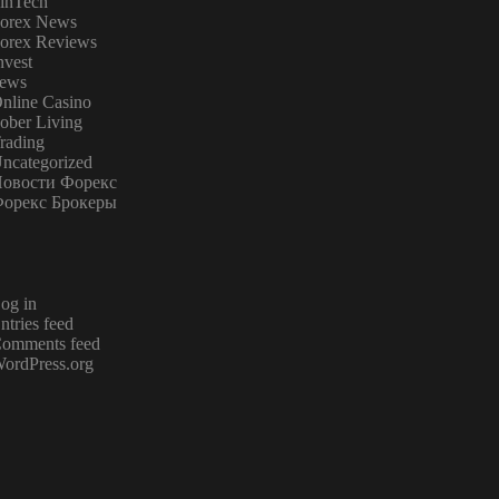
inTech
orex News
orex Reviews
nvest
ews
nline Casino
ober Living
rading
ncategorized
овости Форекс
орекс Брокеры
og in
ntries feed
omments feed
ordPress.org