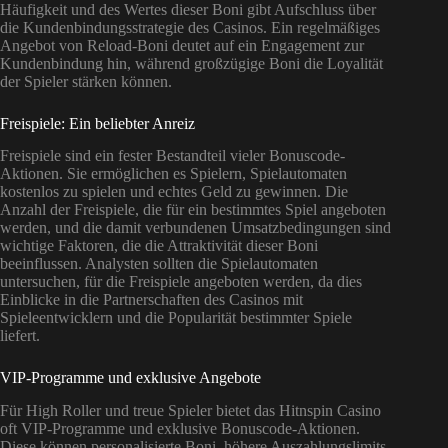
Häufigkeit und des Wertes dieser Boni gibt Aufschluss über
die Kundenbindungsstrategie des Casinos. Ein regelmäßiges
Angebot von Reload-Boni deutet auf ein Engagement zur
Kundenbindung hin, während großzügige Boni die Loyalität
der Spieler stärken können.
Freispiele: Ein beliebter Anreiz
Freispiele sind ein fester Bestandteil vieler Bonuscode-
Aktionen. Sie ermöglichen es Spielern, Spielautomaten
kostenlos zu spielen und echtes Geld zu gewinnen. Die
Anzahl der Freispiele, die für ein bestimmtes Spiel angeboten
werden, und die damit verbundenen Umsatzbedingungen sind
wichtige Faktoren, die die Attraktivität dieser Boni
beeinflussen. Analysten sollten die Spielautomaten
untersuchen, für die Freispiele angeboten werden, da dies
Einblicke in die Partnerschaften des Casinos mit
Spieleentwicklern und die Popularität bestimmter Spiele
liefert.
VIP-Programme und exklusive Angebote
Für High Roller und treue Spieler bietet das Hitnspin Casino
oft VIP-Programme und exklusive Bonuscode-Aktionen.
Diese können personalisierte Boni, höhere Auszahlungslimits,