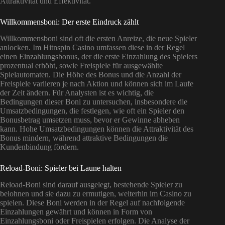
Attraktivität und Effektivität.
Willkommensboni: Der erste Eindruck zählt
Willkommensboni sind oft die ersten Anreize, die neue Spieler
anlocken. Im Hitnspin Casino umfassen diese in der Regel
einen Einzahlungsbonus, der die erste Einzahlung des Spielers
prozentual erhöht, sowie Freispiele für ausgewählte
Spielautomaten. Die Höhe des Bonus und die Anzahl der
Freispiele variieren je nach Aktion und können sich im Laufe
der Zeit ändern. Für Analysten ist es wichtig, die
Bedingungen dieser Boni zu untersuchen, insbesondere die
Umsatzbedingungen, die festlegen, wie oft ein Spieler den
Bonusbetrag umsetzen muss, bevor er Gewinne abheben
kann. Hohe Umsatzbedingungen können die Attraktivität des
Bonus mindern, während attraktive Bedingungen die
Kundenbindung fördern.
Reload-Boni: Spieler bei Laune halten
Reload-Boni sind darauf ausgelegt, bestehende Spieler zu
belohnen und sie dazu zu ermutigen, weiterhin im Casino zu
spielen. Diese Boni werden in der Regel auf nachfolgende
Einzahlungen gewährt und können in Form von
Einzahlungsboni oder Freispielen erfolgen. Die Analyse der