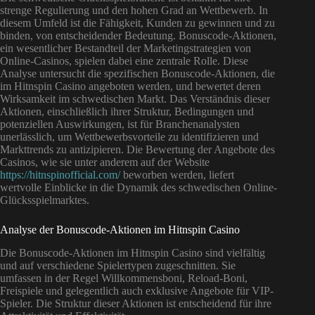
strenge Regulierung und den hohen Grad an Wettbewerb. In
diesem Umfeld ist die Fähigkeit, Kunden zu gewinnen und zu
binden, von entscheidender Bedeutung. Bonuscode-Aktionen,
ein wesentlicher Bestandteil der Marketingstrategien von
Online-Casinos, spielen dabei eine zentrale Rolle. Diese
Analyse untersucht die spezifischen Bonuscode-Aktionen, die
im Hitnspin Casino angeboten werden, und bewertet deren
Wirksamkeit im schwedischen Markt. Das Verständnis dieser
Aktionen, einschließlich ihrer Struktur, Bedingungen und
potenziellen Auswirkungen, ist für Branchenanalysten
unerlässlich, um Wettbewerbsvorteile zu identifizieren und
Markttrends zu antizipieren. Die Bewertung der Angebote des
Casinos, wie sie unter anderem auf der Website
https://hitnspinofficial.com/
beworben werden, liefert
wertvolle Einblicke in die Dynamik des schwedischen Online-
Glücksspielmarktes.
Analyse der Bonuscode-Aktionen im Hitnspin Casino
Die Bonuscode-Aktionen im Hitnspin Casino sind vielfältig
und auf verschiedene Spielertypen zugeschnitten. Sie
umfassen in der Regel Willkommensboni, Reload-Boni,
Freispiele und gelegentlich auch exklusive Angebote für VIP-
Spieler. Die Struktur dieser Aktionen ist entscheidend für ihre