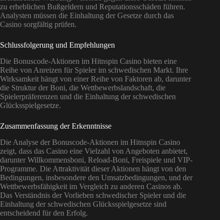
zu erheblichen Bußgeldern und Reputationsschäden führen.
Analysten müssen die Einhaltung der Gesetze durch das
Casino sorgfältig prüfen.
Schlussfolgerung und Empfehlungen
Die Bonuscode-Aktionen im Hitnspin Casino bieten eine
Reihe von Anreizen für Spieler im schwedischen Markt. Ihre
Wirksamkeit hängt von einer Reihe von Faktoren ab, darunter
die Struktur der Boni, die Wettbewerbslandschaft, die
Spielerpräferenzen und die Einhaltung der schwedischen
Glücksspielgesetze.
Zusammenfassung der Erkenntnisse
Die Analyse der Bonuscode-Aktionen im Hitnspin Casino
zeigt, dass das Casino eine Vielzahl von Angeboten anbietet,
darunter Willkommensboni, Reload-Boni, Freispiele und VIP-
Programme. Die Attraktivität dieser Aktionen hängt von den
Bedingungen, insbesondere den Umsatzbedingungen, und der
Wettbewerbsfähigkeit im Vergleich zu anderen Casinos ab.
Das Verständnis der Vorlieben schwedischer Spieler und die
Einhaltung der schwedischen Glücksspielgesetze sind
entscheidend für den Erfolg.