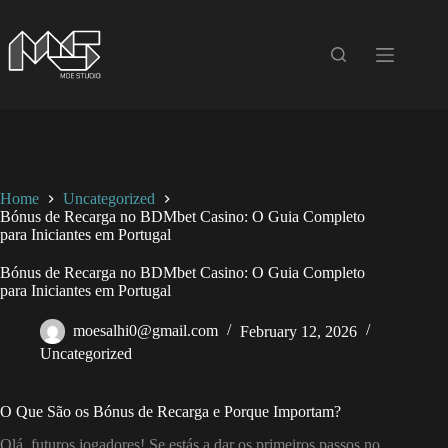
Skip
to
content
Home
Uncategorized
Bónus de Recarga no BDMbet Casino: O Guia Completo
para Iniciantes em Portugal
Bónus de Recarga no BDMbet Casino: O Guia Completo
para Iniciantes em Portugal
moesalhi0@gmail.com
February 12, 2026
Uncategorized
O Que São os Bónus de Recarga e Porque Importam?
Olá, futuros jogadores! Se estás a dar os primeiros passos no