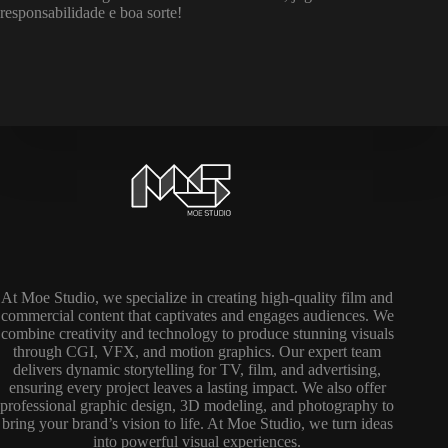
responsabilidade e boa sorte!
At Moe Studio, we specialize in creating high-quality film and
commercial content that captivates and engages audiences. We
combine creativity and technology to produce stunning visuals
through CGI, VFX, and motion graphics. Our expert team
delivers dynamic storytelling for TV, film, and advertising,
ensuring every project leaves a lasting impact. We also offer
professional graphic design, 3D modeling, and photography to
bring your brand’s vision to life. At Moe Studio, we turn ideas
into powerful visual experiences.