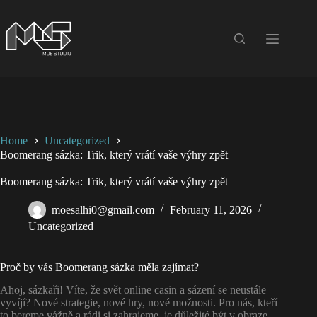
Skip
to
content
Home
Uncategorized
Boomerang sázka: Trik, který vrátí vaše výhry zpět
Boomerang sázka: Trik, který vrátí vaše výhry zpět
moesalhi0@gmail.com
February 11, 2026
Uncategorized
Proč by vás Boomerang sázka měla zajímat?
Ahoj, sázkaři! Víte, že svět online casin a sázení se neustále
vyvíjí? Nové strategie, nové hry, nové možnosti. Pro nás, kteří
to bereme vážně a rádi si zahrajeme, je důležité být v obraze.