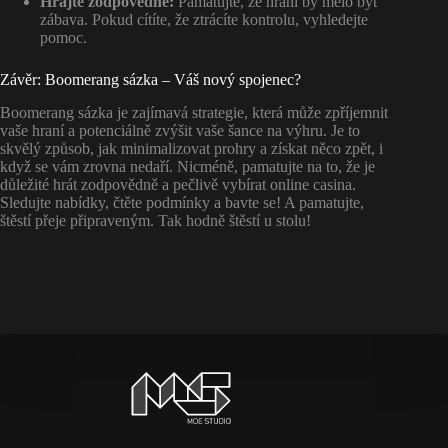
Hrajte zodpovědně:
Pamatujte, že hraní by mělo být
zábava. Pokud cítíte, že ztrácíte kontrolu, vyhledejte
pomoc.
Závěr: Boomerang sázka – Váš nový spojenec?
Boomerang sázka je zajímavá strategie, která může zpříjemnit
vaše hraní a potenciálně zvýšit vaše šance na výhru. Je to
skvělý způsob, jak minimalizovat prohry a získat něco zpět, i
když se vám zrovna nedaří. Nicméně, pamatujte na to, že je
důležité hrát zodpovědně a pečlivě vybírat online casina.
Sledujte nabídky, čtěte podmínky a bavte se! A pamatujte,
štěstí přeje připraveným. Tak hodně štěstí u stolu!