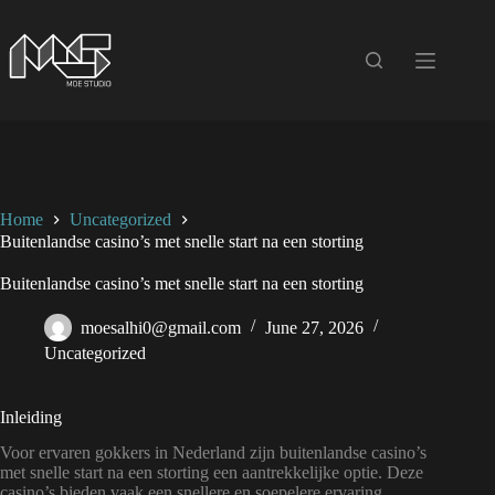
Skip
to
content
Home
Uncategorized
Buitenlandse casino’s met snelle start na een storting
Buitenlandse casino’s met snelle start na een storting
moesalhi0@gmail.com
June 27, 2026
Uncategorized
Inleiding
Voor ervaren gokkers in Nederland zijn buitenlandse casino’s
met snelle start na een storting een aantrekkelijke optie. Deze
casino’s bieden vaak een snellere en soepelere ervaring,