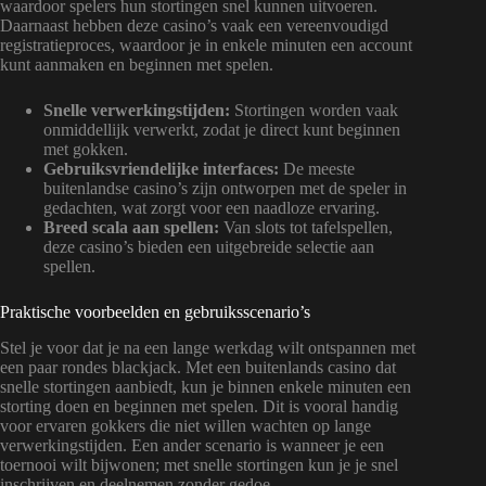
waardoor spelers hun stortingen snel kunnen uitvoeren.
Daarnaast hebben deze casino’s vaak een vereenvoudigd
registratieproces, waardoor je in enkele minuten een account
kunt aanmaken en beginnen met spelen.
Snelle verwerkingstijden:
Stortingen worden vaak
onmiddellijk verwerkt, zodat je direct kunt beginnen
met gokken.
Gebruiksvriendelijke interfaces:
De meeste
buitenlandse casino’s zijn ontworpen met de speler in
gedachten, wat zorgt voor een naadloze ervaring.
Breed scala aan spellen:
Van slots tot tafelspellen,
deze casino’s bieden een uitgebreide selectie aan
spellen.
Praktische voorbeelden en gebruiksscenario’s
Stel je voor dat je na een lange werkdag wilt ontspannen met
een paar rondes blackjack. Met een buitenlands casino dat
snelle stortingen aanbiedt, kun je binnen enkele minuten een
storting doen en beginnen met spelen. Dit is vooral handig
voor ervaren gokkers die niet willen wachten op lange
verwerkingstijden. Een ander scenario is wanneer je een
toernooi wilt bijwonen; met snelle stortingen kun je je snel
inschrijven en deelnemen zonder gedoe.