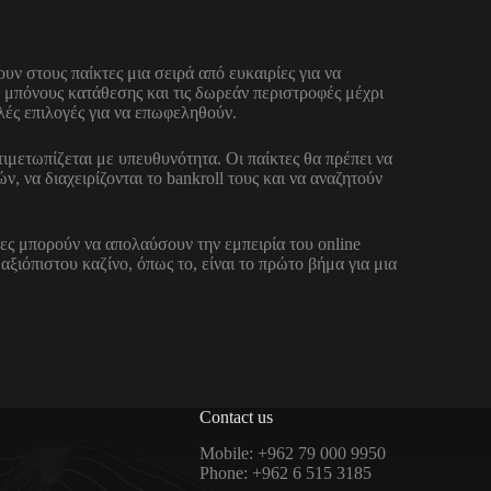
ν στους παίκτες μια σειρά από ευκαιρίες για να
α μπόνους κατάθεσης και τις δωρεάν περιστροφές μέχρι
λές επιλογές για να επωφεληθούν.
τιμετωπίζεται με υπευθυνότητα. Οι παίκτες θα πρέπει να
, να διαχειρίζονται το bankroll τους και να αναζητούν
ες μπορούν να απολαύσουν την εμπειρία του online
 αξιόπιστου καζίνο, όπως το, είναι το πρώτο βήμα για μια
Contact us
Mobile: +962 79 000 9950
Phone: +962 6 515 3185