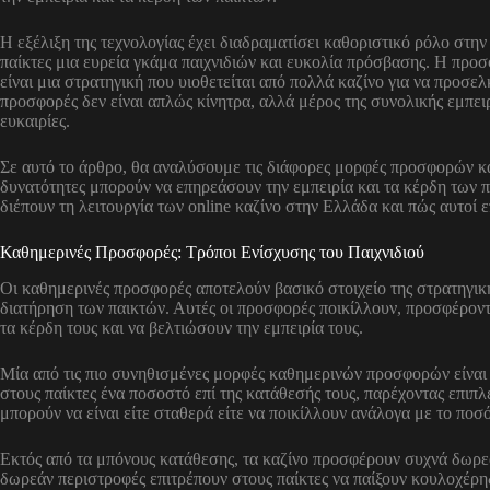
Η εξέλιξη της τεχνολογίας έχει διαδραματίσει καθοριστικό ρόλο στην
παίκτες μια ευρεία γκάμα παιχνιδιών και ευκολία πρόσβασης. Η π
είναι μια στρατηγική που υιοθετείται από πολλά καζίνο για να προσελ
προσφορές δεν είναι απλώς κίνητρα, αλλά μέρος της συνολικής εμπειρ
ευκαιρίες.
Σε αυτό το άρθρο, θα αναλύσουμε τις διάφορες μορφές προσφορών κα
δυνατότητες μπορούν να επηρεάσουν την εμπειρία και τα κέρδη των 
διέπουν τη λειτουργία των online καζίνο στην Ελλάδα και πώς αυτοί 
Καθημερινές Προσφορές: Τρόποι Ενίσχυσης του Παιχνιδιού
Οι καθημερινές προσφορές αποτελούν βασικό στοιχείο της στρατηγική
διατήρηση των παικτών. Αυτές οι προσφορές ποικίλλουν, προσφέροντ
τα κέρδη τους και να βελτιώσουν την εμπειρία τους.
Μία από τις πιο συνηθισμένες μορφές καθημερινών προσφορών είναι
στους παίκτες ένα ποσοστό επί της κατάθεσής τους, παρέχοντας επιπ
μπορούν να είναι είτε σταθερά είτε να ποικίλλουν ανάλογα με το ποσ
Εκτός από τα μπόνους κατάθεσης, τα καζίνο προσφέρουν συχνά
δωρε
δωρεάν περιστροφές επιτρέπουν στους παίκτες να παίξουν κουλοχέρη