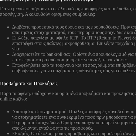
Για να μεγιστοποιήσουν τα οφέλη από τις προσφορές και τα έπαθλα, ο
προσέγγιση. Ακολουθούν ορισμένες συμβουλές:
Διαβάστε προσεκτικά τους όρους και τις προϋποθέσεις
: Πριν α
απαιτήσεις στοιχηματισμού, τους περιορισμούς παιχνιδιών και 
Επιλέξτε παιχνίδια με υψηλό RTP
: Το RTP (Return to Player) 
επιστρέφει στους παίκτες μακροπρόθεσμα. Επιλέξτε παιχνίδια μ
νίκη.
Διαχειριστείτε το bankroll σας
: Ορίστε ένα προϋπολογισμό για τ
ποτέ περισσότερα από όσα μπορείτε να αντέξετε να χάσετε.
Επωφεληθείτε από τα τουρνουά και τα προγράμματα επιβράβε
επιβράβευσης για να αυξήσετε τις πιθανότητές σας για επιπλέον
Προβλήματα και Προκλήσεις
Παρά τα οφέλη, υπάρχουν και ορισμένα προβλήματα και προκλήσεις π
online καζίνο:
Απαιτήσεις στοιχηματισμού
: Πολλές προσφορές συνοδεύονται α
να στοιχηματίσετε ένα συγκεκριμένο ποσό πριν μπορέσετε να 
Περιορισμοί παιχνιδιών
: Ορισμένα παιχνίδια μπορεί να μην συ
αποκλείονται εντελώς από τις προσφορές.
Εθισμός
: Ο εύκολος τρόπος πρόσβασης και η προσφορά συνεχώ