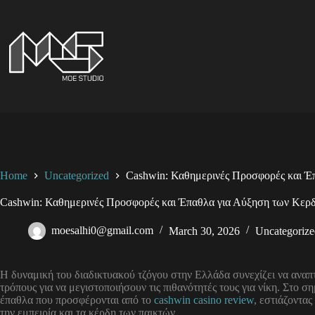
Skip
to
content
Home
Uncategorized
Cashwin: Καθημερινές Προσφορές και Έ
Cashwin: Καθημερινές Προσφορές και Έπαθλα για Αύξηση των Κερ
moesalhi0@gmail.com
March 30, 2026
Uncategorize
Η δυναμική του διαδικτυακού τζόγου στην Ελλάδα συνεχίζει να αναπτ
τρόπους για να μεγιστοποιήσουν τις πιθανότητές τους για νίκη. Στο σ
έπαθλα που προσφέρονται από το
cashwin casino review
, εστιάζοντα
την εμπειρία και τα κέρδη των παικτών.