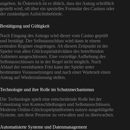
angeben. In Österreich ist es üblich, dass der Antrag schriftlich
gestellt wird, oft über ein spezielles Formular des Casinos oder
der zuständigen Aufsichtsbehörde.
Bestätigung und Gültigkeit
Nach Eingang des Antrags wird dieser vom Casino geprüft
und bestätigt. Der Selbstausschluss wird dann in einem
zentralen Register eingetragen. Ab diesem Zeitpunkt ist der
Spieler von allen Glücksspielaktivitäten des betreffenden
Anbieters ausgeschlossen. Eine vorzeitige Aufhebung des
Selbstausschlusses ist in der Regel nicht möglich. Nach
Ablauf der vereinbarten Frist kann der Spieler unter
bestimmten Voraussetzungen und nach einer Wartezeit einen
Antrag auf Wiederzulassung stellen.
Technologie und ihre Rolle im Schutzmechanismus
Die Technologie spielt eine entscheidende Rolle bei der
Umsetzung von Kontoschließungen und Selbstausschlüssen.
Moderne Online-Glücksspielplattformen nutzen ausgeklügelte
Systeme, um diese Prozesse zu verwalten und zu überwachen.
Automatisierte Systeme und Datenmanagement