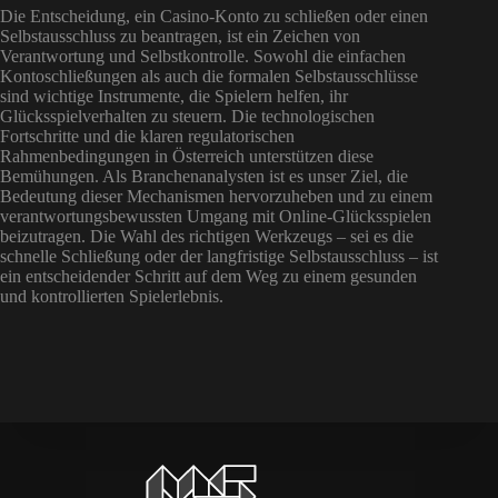
Die Entscheidung, ein Casino-Konto zu schließen oder einen
Selbstausschluss zu beantragen, ist ein Zeichen von
Verantwortung und Selbstkontrolle. Sowohl die einfachen
Kontoschließungen als auch die formalen Selbstausschlüsse
sind wichtige Instrumente, die Spielern helfen, ihr
Glücksspielverhalten zu steuern. Die technologischen
Fortschritte und die klaren regulatorischen
Rahmenbedingungen in Österreich unterstützen diese
Bemühungen. Als Branchenanalysten ist es unser Ziel, die
Bedeutung dieser Mechanismen hervorzuheben und zu einem
verantwortungsbewussten Umgang mit Online-Glücksspielen
beizutragen. Die Wahl des richtigen Werkzeugs – sei es die
schnelle Schließung oder der langfristige Selbstausschluss – ist
ein entscheidender Schritt auf dem Weg zu einem gesunden
und kontrollierten Spielerlebnis.