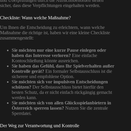
und Überprüfungen durch die Aufsichtsbehörden stellen
sicher, dass diese Verpflichtungen eingehalten werden.
Checkliste: Wann welche Maßnahme?
Um Ihnen die Entscheidung zu erleichtern, wann welche
Maßnahme die richtige ist, haben wir eine kleine Checkliste
zusammengestellt:
Sie möchten nur eine kurze Pause einlegen oder
haben das Interesse verloren?
Eine einfache
Kontoschließung könnte ausreichen.
Sie haben das Gefühl, dass Ihr Spielverhalten außer
Kontrolle gerät?
Ein formaler Selbstausschluss ist die
sicherere und empfohlene Option.
Sie möchten sich vor impulsiven Entscheidungen
schützen?
Der Selbstausschluss bietet hierfür den
besten Schutz, da er nicht einfach rückgängig gemacht
werden kann.
Sie möchten sich von allen Glücksspielanbietern in
Österreich sperren lassen?
Nutzen Sie die zentrale
Sperrdatei.
Der Weg zur Verantwortung und Kontrolle