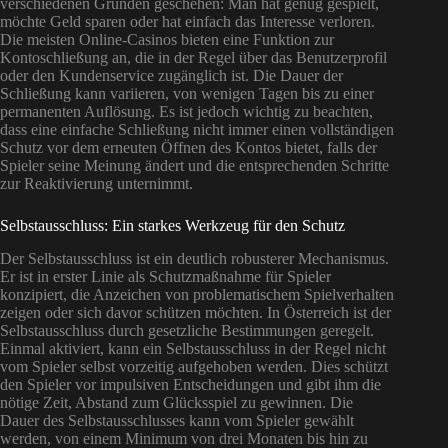
verschiedenen Gründen geschehen: Man hat genug gespielt,
möchte Geld sparen oder hat einfach das Interesse verloren.
Die meisten Online-Casinos bieten eine Funktion zur
Kontoschließung an, die in der Regel über das Benutzerprofil
oder den Kundenservice zugänglich ist. Die Dauer der
Schließung kann variieren, von wenigen Tagen bis zu einer
permanenten Auflösung. Es ist jedoch wichtig zu beachten,
dass eine einfache Schließung nicht immer einen vollständigen
Schutz vor dem erneuten Öffnen des Kontos bietet, falls der
Spieler seine Meinung ändert und die entsprechenden Schritte
zur Reaktivierung unternimmt.
Selbstausschluss: Ein starkes Werkzeug für den Schutz
Der Selbstausschluss ist ein deutlich robusterer Mechanismus.
Er ist in erster Linie als Schutzmaßnahme für Spieler
konzipiert, die Anzeichen von problematischem Spielverhalten
zeigen oder sich davor schützen möchten. In Österreich ist der
Selbstausschluss durch gesetzliche Bestimmungen geregelt.
Einmal aktiviert, kann ein Selbstausschluss in der Regel nicht
vom Spieler selbst vorzeitig aufgehoben werden. Dies schützt
den Spieler vor impulsiven Entscheidungen und gibt ihm die
nötige Zeit, Abstand zum Glücksspiel zu gewinnen. Die
Dauer des Selbstausschlusses kann vom Spieler gewählt
werden, von einem Minimum von drei Monaten bis hin zu