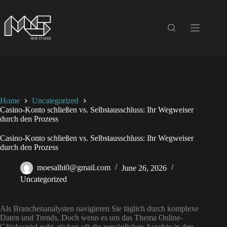
Skip
to
content
Home
Uncategorized
Casino-Konto schließen vs. Selbstausschluss: Ihr Wegweiser
durch den Prozess
Casino-Konto schließen vs. Selbstausschluss: Ihr Wegweiser
durch den Prozess
moesalhi0@gmail.com
June 26, 2026
Uncategorized
Als Branchenanalysten navigieren Sie täglich durch komplexe
Daten und Trends. Doch wenn es um das Thema Online-
Glücksspiel geht, rücken oft die persönlichen Aspekte in den