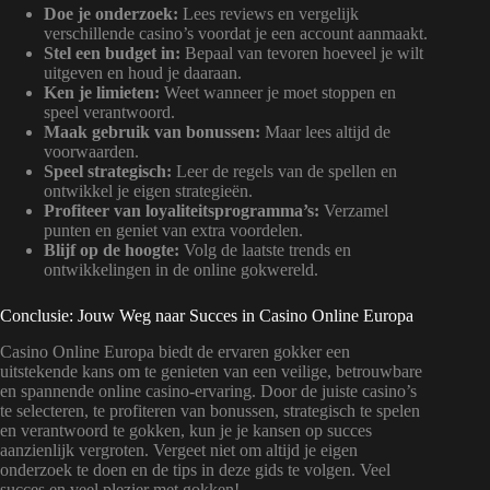
Doe je onderzoek:
Lees reviews en vergelijk
verschillende casino’s voordat je een account aanmaakt.
Stel een budget in:
Bepaal van tevoren hoeveel je wilt
uitgeven en houd je daaraan.
Ken je limieten:
Weet wanneer je moet stoppen en
speel verantwoord.
Maak gebruik van bonussen:
Maar lees altijd de
voorwaarden.
Speel strategisch:
Leer de regels van de spellen en
ontwikkel je eigen strategieën.
Profiteer van loyaliteitsprogramma’s:
Verzamel
punten en geniet van extra voordelen.
Blijf op de hoogte:
Volg de laatste trends en
ontwikkelingen in de online gokwereld.
Conclusie: Jouw Weg naar Succes in Casino Online Europa
Casino Online Europa biedt de ervaren gokker een
uitstekende kans om te genieten van een veilige, betrouwbare
en spannende online casino-ervaring. Door de juiste casino’s
te selecteren, te profiteren van bonussen, strategisch te spelen
en verantwoord te gokken, kun je je kansen op succes
aanzienlijk vergroten. Vergeet niet om altijd je eigen
onderzoek te doen en de tips in deze gids te volgen. Veel
succes en veel plezier met gokken!