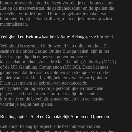
bonusvoorwaarden goed te lezen voordat je een bonus claimt.
Let op de inzetvereisten, de geldigheidsduur en de spellen die
meetellen voor de bonus. Door slim gebruik te maken van
bonussen, kun je je bankroll vergroten en je kansen op winst
maximaliseren.
Veiligheid en Betrouwbaarheid: Jouw Belangrijkste Prioriteit
Veiligheid is essentieel in de wereld van online gokken. De
casino’s die onder Casino Online Europa vallen, zijn in het
bezit van geldige licenties van gerenommeerde
kansspelautoriteiten, zoals de Malta Gaming Authority (MGA)
of de UK Gambling Commission (UKGC). Deze licenties
garanderen dat de casino’s voldoen aan strenge eisen op het
gebied van eerlijkheid, veiligheid en verantwoord gokken.
Daarnaast maken ze gebruik van geavanceerde
encryptietechnologieën om je persoonlijke en financiële
gegevens te beschermen. Controleer altijd de licentie-
informatie en de beveiligingsmaatregelen van een casino
voordat je begint met spelen.
Betalingsopties: Snel en Gemakkelijk Storten en Opnemen
Een ander belangrijk aspect is de beschikbaarheid van
betrouwbare en veilige betalingsopties. De casino’s die onder