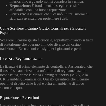
inferiori fino a quando non si completa la verifica.
Reputazione:
È fondamentale scegliere casinò
affidabili e con una buona reputazione.
Sicurezza:
Assicurarsi che il casinò utilizzi sistemi di
sicurezza avanzati per proteggere i dati.
Come Scegliere il Casinò Giusto: Consigli per i Giocatori
Esperti
Scegliere il casinò giusto è cruciale, soprattutto quando si tratta
di piattaforme che operano in modo diverso dai casinò
tradizionali. Ecco alcuni consigli per i giocatori esperti:
Licenza e Regolamentazione
La licenza è il primo elemento da controllare. Assicuratevi che
il casinò sia autorizzato da un’autorità di regolamentazione
riconosciuta, come la Malta Gaming Authority (MGA) o la
UK Gambling Commission. Questo garantisce che il casinò
operi nel rispetto delle leggi e offra un ambiente di gioco
sicuro ed equo.
Reputazione e Recensioni
Cercate recensioni e feedback da altri giocatori. Cosa dicono