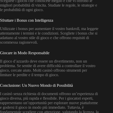
Scegliete i giochi che conoscete meglio e che vi offrono le
migliori probabilità di vincita. Studiate le regole, le strategie e
le probabilità di ogni gioco.
Sfruttare i Bonus con Intelligenza
Utilizzate i bonus per aumentare il vostro bankroll, ma leggete
attentamente i termini e le condizioni. Scegliete i bonus che si
adattano al vostro stile di gioco e che offrono requisiti di
scommessa ragionevoli.
Giocare in Modo Responsabile
Il gioco d’azzardo deve essere un divertimento, non un
problema. Se sentite di avere difficoltà a controllare il vostro
gioco, cercate aiuto. Molti casinò offrono strumenti per
limitare le perdite e il tempo di gioco.
Conclusione: Un Nuovo Mondo di Possibilità
I casinò senza richiesta di documenti offrono un’esperienza di
gioco diversa, più rapida e flessibile. Per i giocatori esperti,
rappresentano un’opportunità per esplorare nuove piattaforme
e godersi il gioco in modo più immediato. Tuttavia, è
fondamentale scegliere con attenzione, valutando la licenza, la