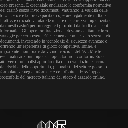
esso presenta. È essenziale analizzare la conformità normativa
dei casinò senza invio documenti, valutando la validità delle
loro licenze e la loro capacità di operare legalmente in Italia.
Inoltre, è cruciale valutare le misure di sicurezza implementate
da questi casinò per proteggere i giocatori da frodi e attacchi
informatici. Gli operatori tradizionali devono adattare le loro
strategie per competere efficacemente con i casinò senza invio
documenti, investendo in tecnologie di sicurezza avanzate e
offrendo un’esperienza di gioco competitiva. Infine, è
importante monitorare da vicino le azioni dell’ADM e le
eventuali sanzioni imposte a operatori non conformi. Solo
attraverso un’analisi approfondita e una valutazione accurata
dei rischi e delle opportunità, gli analisti del settore possono
formulare strategie informate e contribuire allo sviluppo
sostenibile del mercato italiano del gioco d’azzardo online.