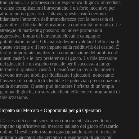
tradizionali. La promessa di un’esperienza di gioco immediata
e senza complicazioni burocratiche è un forte incentivo per
attirare nuovi giocatori. Tuttavia, questi casinò devono
bilanciare l’attrattiva dell’immediatezza con la necessità di
garantire la fiducia dei giocatori e la conformità normativa. Le
strategie di marketing possono includere promozioni
aggressive, bonus di benvenuto elevati e campagne
pubblicitarie mirate. Gli analisti devono valutare l’efficacia di
queste strategie e il loro impatto sulla redditività dei casinò. È
inoltre importante analizzare la composizione del pubblico di
questi casinò e le loro preferenze di gioco. La fidelizzazione
dei giocatori è un aspetto cruciale per il successo a lungo
termine di qualsiasi casinò. I casinò senza invio documenti
devono trovare modi per fidelizzare i giocatori, nonostante
l’assenza di controlli di identità e le potenziali preoccupazioni
sulla sicurezza. Questo può includere l’offerta di un’ampia
gamma di giochi, un servizio clienti efficiente e programmi di
fidelizzazione.
Impatto sul Mercato e Opportunità per gli Operatori
L’ascesa dei casinò senza invio documenti sta avendo un
impatto significativo sul mercato italiano del gioco d’azzardo
online. Questi casinò stanno guadagnando quote di mercato,
attirando giocatori che cercano un’esperienza di gioco più