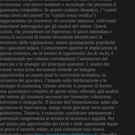
evoluzione, con nuove tendenze e tecnologie che plasmano il
panorama competitivo. In questo contesto dinamico, i “casinò
senza invio documenti” (o “casinò senza verifica”)
rappresentano un fenomeno di crescente interesse, sollevando
importanti interrogativi per gli analisti del settore. Questi
casinò, che promettono un’esperienza di gioco immediata e
senza la necessità di fornire documenti identificativi al
momento della registrazione, stanno guadagnando popolarità
tra i giocatori italiani. Comprendere appieno le implicazioni di
questa tendenza, sia in termini di opportunità che di rischi, è
fondamentale per valutare correttamente l’andamento del
mercato e le strategie dei principali operatori. L’analisi dei
casinò senza invio documenti richiede un’indagine
approfondita su aspetti quali la conformità normativa, la
sicurezza dei giocatori, l’impatto sulla fidelizzazione e le
strategie di marketing. Questo articolo si propone di fornire
una panoramica completa di questo tema, offrendo agli analisti
del settore gli strumenti necessari per formulare valutazioni
informate e strategiche. Il fascino dell’immediatezza, unito alla
promessa di riservatezza, spinge molti giocatori verso queste
piattaforme. Tuttavia, è essenziale considerare attentamente i
potenziali compromessi in termini di sicurezza e legalità. Per
un’analisi più approfondita dei rischi e delle opportunità legate
al gioco d’azzardo online, si può consultare una risorsa
informativa come
https://ricordiamocidellinfanzia.it/
, che offre