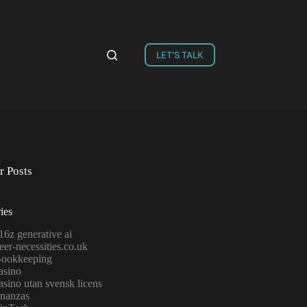
LET'S TALK
r Posts
ies
16z generative ai
eer-necessities.co.uk
ookkeeping
asino
asino utan svensk licens
inanzas