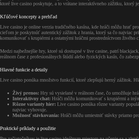
ktoré live casino poskytuje, a to vrátane interaktívneho zážitku, ktorý
Kľúčové koncepty a prehľad
Live casino je online verzia tradičného kasína, kde hráči môžu hrať 
cieľom je poskytnúť autentický zážitok z hrania, ktorý sa čo najviac p
komunikovať s krupiérmi a ostatnými hráčmi prostredníctvom živého cha
Medzi najbežnejšie hry, ktoré sú dostupné v live casine, patrí blackjack
reálnom čase z profesionálnych štúdií alebo fyzických kasín, čo zabez
Hlavné funkcie a detaily
Live casino ponúka množstvo funkcií, ktoré zlepšujú herný zážitok. 
Živý prenos:
Hry sú vysielané v reálnom čase, čo umožňuje hrá
Interaktívny chat:
Hráči môžu komunikovať s krupiérmi a inými
Rôzne varianty hier:
Live casino ponúka rôzne varianty populá
najviac vyhovuje.
Možnosť stávkovania:
Hráči môžu umiestniť stávky priamo pros
Praktické príklady a použitie
Pre začiatočníkov je live casino ideálnym miestom na učenie sa a zlepš