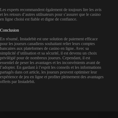
Les experts recommandent également de toujours lire les avis
et les retours d’autres utilisateurs pour s’assurer que le casino
en ligne choisi est fiable et digne de confiance.
Conclusion
En résumé, Instadebit est une solution de paiement efficace
pour les joueurs canadiens souhaitant relier leurs comptes
bancaires aux plateformes de casino en ligne. Avec sa
simplicité d’utilisation et sa sécurité, il est devenu un choix
privilégié pour de nombreux joueurs. Cependant, il est
essentiel de peser les avantages et les inconvénients avant de
l’adopter. En gardant à l’esprit les conseils et les informations
partagés dans cet article, les joueurs peuvent optimiser leur
expérience de jeu en ligne et profiter pleinement des avantages
offerts par Instadebit.