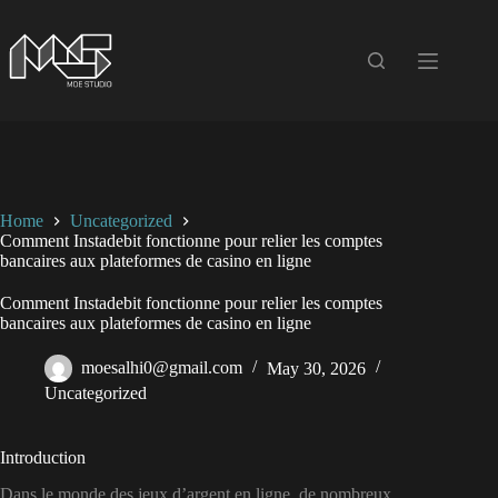
Skip
to
content
Home
Uncategorized
Comment Instadebit fonctionne pour relier les comptes
bancaires aux plateformes de casino en ligne
Comment Instadebit fonctionne pour relier les comptes
bancaires aux plateformes de casino en ligne
moesalhi0@gmail.com
May 30, 2026
Uncategorized
Introduction
Dans le monde des jeux d’argent en ligne, de nombreux