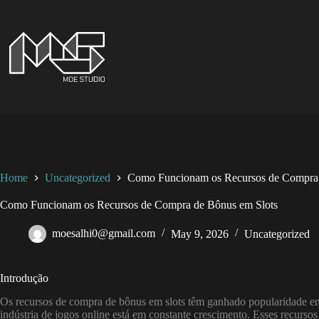
Skip
to
content
Home
Uncategorized
Como Funcionam os Recursos de Compra 
Como Funcionam os Recursos de Compra de Bônus em Slots
moesalhi0@gmail.com
May 9, 2026
Uncategorized
Introdução
Os recursos de compra de bônus em slots têm ganhado popularidade ent
indústria de jogos online está em constante crescimento. Esses recurs