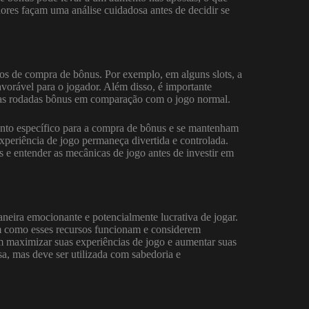
dores façam uma análise cuidadosa antes de decidir se
sos de compra de bônus. Por exemplo, em alguns slots, a
vorável para o jogador. Além disso, é importante
 das rodadas bônus em comparação com o jogo normal.
nto específico para a compra de bônus e se mantenham
 experiência de jogo permaneça divertida e controlada.
s e entender as mecânicas de jogo antes de investir em
eira emocionante e potencialmente lucrativa de jogar.
 como esses recursos funcionam e considerem
em maximizar suas experiências de jogo e aumentar suas
a, mas deve ser utilizada com sabedoria e