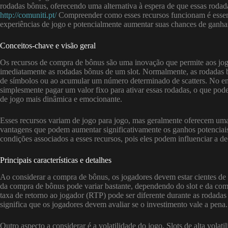
rodadas bônus, oferecendo uma alternativa à espera de que essas rodad
http://comuniti.pt/
Compreender como esses recursos funcionam é essenc
experiências de jogo e potencialmente aumentar suas chances de ganha
Conceitos-chave e visão geral
Os recursos de compra de bônus são uma inovação que permite aos jogad
imediatamente as rodadas bônus de um slot. Normalmente, as rodadas b
de símbolos ou ao acumular um número determinado de scatters. No e
simplesmente pagar um valor fixo para ativar essas rodadas, o que pod
de jogo mais dinâmica e emocionante.
Esses recursos variam de jogo para jogo, mas geralmente oferecem uma 
vantagens que podem aumentar significativamente os ganhos potenciais
condições associados a esses recursos, pois eles podem influenciar a d
Principais características e detalhes
Ao considerar a compra de bônus, os jogadores devem estar cientes de v
da compra de bônus pode variar bastante, dependendo do slot e da com
taxa de retorno ao jogador (RTP) pode ser diferente durante as rodad
significa que os jogadores devem avaliar se o investimento vale a pena.
Outro aspecto a considerar é a volatilidade do jogo. Slots de alta vol