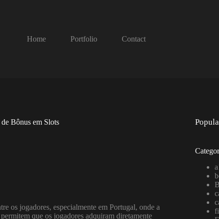
Home
Portfolio
Contact
Popula
de Bônus em Slots
Categor
a
b
B
c
c
re os jogadores, especialmente em Portugal, onde a
f
os permitem que os jogadores adquiram diretamente