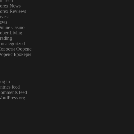
inTech
orex News
orex Reviews
nvest
ews
nline Casino
ober Living
rading
ncategorized
овости Форекс
орекс Брокеры
og in
ntries feed
omments feed
ordPress.org