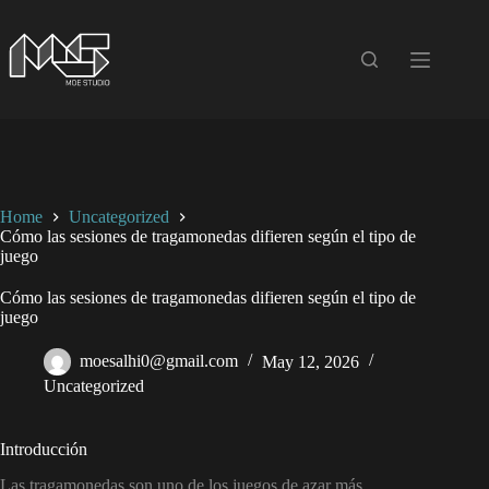
Skip
to
content
Home
Uncategorized
Cómo las sesiones de tragamonedas difieren según el tipo de
juego
Cómo las sesiones de tragamonedas difieren según el tipo de
juego
moesalhi0@gmail.com
May 12, 2026
Uncategorized
Introducción
Las tragamonedas son uno de los juegos de azar más