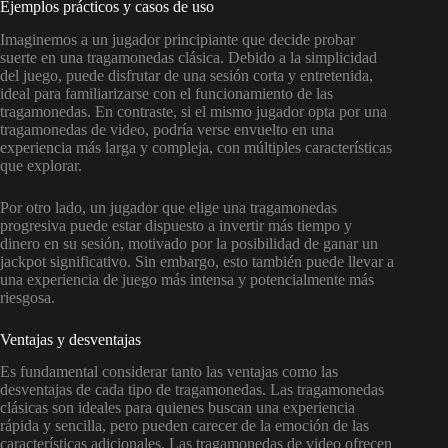
Ejemplos prácticos y casos de uso
Imaginemos a un jugador principiante que decide probar
suerte en una tragamonedas clásica. Debido a la simplicidad
del juego, puede disfrutar de una sesión corta y entretenida,
ideal para familiarizarse con el funcionamiento de las
tragamonedas. En contraste, si el mismo jugador opta por una
tragamonedas de video, podría verse envuelto en una
experiencia más larga y compleja, con múltiples características
que explorar.
Por otro lado, un jugador que elige una tragamonedas
progresiva puede estar dispuesto a invertir más tiempo y
dinero en su sesión, motivado por la posibilidad de ganar un
jackpot significativo. Sin embargo, esto también puede llevar a
una experiencia de juego más intensa y potencialmente más
riesgosa.
Ventajas y desventajas
Es fundamental considerar tanto las ventajas como las
desventajas de cada tipo de tragamonedas. Las tragamonedas
clásicas son ideales para quienes buscan una experiencia
rápida y sencilla, pero pueden carecer de la emoción de las
características adicionales. Las tragamonedas de video ofrecen