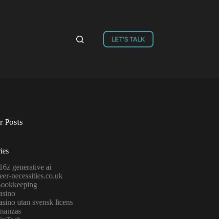
LET'S TALK
r Posts
ies
16z generative ai
eer-necessities.co.uk
ookkeeping
asino
asino utan svensk licens
inanzas