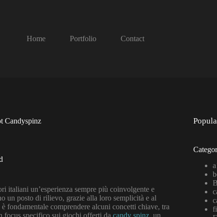
Home
Portfolio
Contact
Popula
ot Candyspinz
Categor
d
a
b
B
ori italiani un’esperienza sempre più coinvolgente e
c
o un posto di rilievo, grazie alla loro semplicità e al
c
a, è fondamentale comprendere alcuni concetti chiave, tra
f
n focus specifico sui giochi offerti da
candy spinz
, un