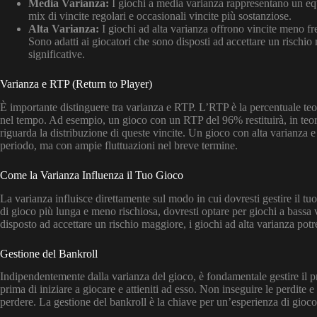
Media Varianza:
I giochi a media varianza rappresentano un equ
mix di vincite regolari e occasionali vincite più sostanziose.
Alta Varianza:
I giochi ad alta varianza offrono vincite meno fr
Sono adatti ai giocatori che sono disposti ad accettare un rischio 
significative.
Varianza e RTP (Return to Player)
È importante distinguere tra varianza e RTP. L’RTP è la percentuale teori
nel tempo. Ad esempio, un gioco con un RTP del 96% restituirà, in teo
riguarda la distribuzione di queste vincite. Un gioco con alta varianza 
periodo, ma con ampie fluttuazioni nel breve termine.
Come la Varianza Influenza il Tuo Gioco
La varianza influisce direttamente sul modo in cui dovresti gestire il tuo
di gioco più lunga e meno rischiosa, dovresti optare per giochi a bassa va
disposto ad accettare un rischio maggiore, i giochi ad alta varianza potre
Gestione del Bankroll
Indipendentemente dalla varianza del gioco, è fondamentale gestire il 
prima di iniziare a giocare e attieniti ad esso. Non inseguire le perdite
perdere. La gestione del bankroll è la chiave per un’esperienza di gioco 