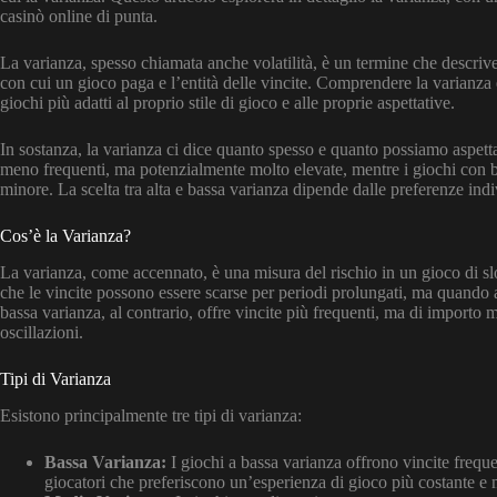
casinò online di punta.
La varianza, spesso chiamata anche volatilità, è un termine che descrive 
con cui un gioco paga e l’entità delle vincite. Comprendere la varianza è 
giochi più adatti al proprio stile di gioco e alle proprie aspettative.
In sostanza, la varianza ci dice quanto spesso e quanto possiamo aspettar
meno frequenti, ma potenzialmente molto elevate, mentre i giochi con b
minore. La scelta tra alta e bassa varianza dipende dalle preferenze indiv
Cos’è la Varianza?
La varianza, come accennato, è una misura del rischio in un gioco di slo
che le vincite possono essere scarse per periodi prolungati, ma quando 
bassa varianza, al contrario, offre vincite più frequenti, ma di importo 
oscillazioni.
Tipi di Varianza
Esistono principalmente tre tipi di varianza:
Bassa Varianza:
I giochi a bassa varianza offrono vincite freque
giocatori che preferiscono un’esperienza di gioco più costante e 