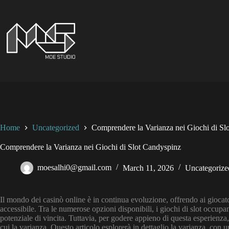
Skip
to
content
Home
Uncategorized
Comprendere la Varianza nei Giochi di Sl
Comprendere la Varianza nei Giochi di Slot Candyspinz
moesalhi0@gmail.com
March 11, 2026
Uncategorize
Il mondo dei casinò online è in continua evoluzione, offrendo ai giocat
accessibile. Tra le numerose opzioni disponibili, i giochi di slot occupan
potenziale di vincita. Tuttavia, per godere appieno di questa esperienz
cui la varianza. Questo articolo esplorerà in dettaglio la varianza, con u