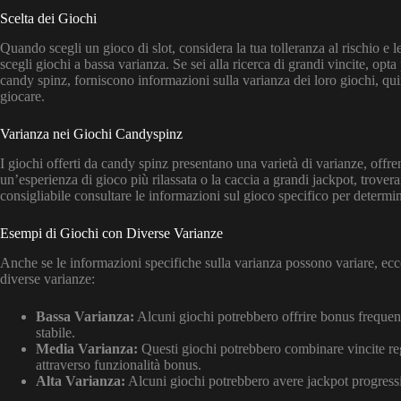
Scelta dei Giochi
Quando scegli un gioco di slot, considera la tua tolleranza al rischio e le 
scegli giochi a bassa varianza. Se sei alla ricerca di grandi vincite, opta
candy spinz, forniscono informazioni sulla varianza dei loro giochi, quin
giocare.
Varianza nei Giochi Candyspinz
I giochi offerti da candy spinz presentano una varietà di varianze, offrend
un’esperienza di gioco più rilassata o la caccia a grandi jackpot, trove
consigliabile consultare le informazioni sul gioco specifico per determin
Esempi di Giochi con Diverse Varianze
Anche se le informazioni specifiche sulla varianza possono variare, ecc
diverse varianze:
Bassa Varianza:
Alcuni giochi potrebbero offrire bonus frequent
stabile.
Media Varianza:
Questi giochi potrebbero combinare vincite regol
attraverso funzionalità bonus.
Alta Varianza:
Alcuni giochi potrebbero avere jackpot progressi