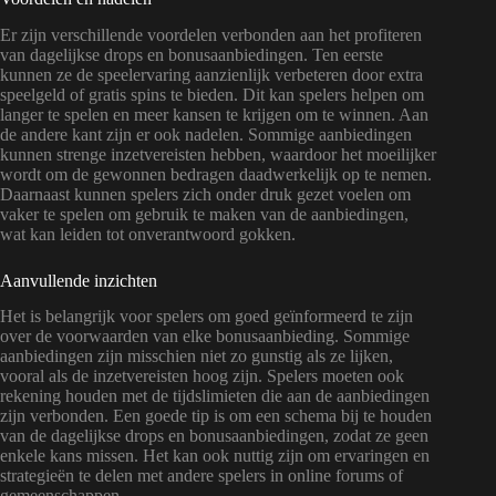
Er zijn verschillende voordelen verbonden aan het profiteren
van dagelijkse drops en bonusaanbiedingen. Ten eerste
kunnen ze de speelervaring aanzienlijk verbeteren door extra
speelgeld of gratis spins te bieden. Dit kan spelers helpen om
langer te spelen en meer kansen te krijgen om te winnen. Aan
de andere kant zijn er ook nadelen. Sommige aanbiedingen
kunnen strenge inzetvereisten hebben, waardoor het moeilijker
wordt om de gewonnen bedragen daadwerkelijk op te nemen.
Daarnaast kunnen spelers zich onder druk gezet voelen om
vaker te spelen om gebruik te maken van de aanbiedingen,
wat kan leiden tot onverantwoord gokken.
Aanvullende inzichten
Het is belangrijk voor spelers om goed geïnformeerd te zijn
over de voorwaarden van elke bonusaanbieding. Sommige
aanbiedingen zijn misschien niet zo gunstig als ze lijken,
vooral als de inzetvereisten hoog zijn. Spelers moeten ook
rekening houden met de tijdslimieten die aan de aanbiedingen
zijn verbonden. Een goede tip is om een schema bij te houden
van de dagelijkse drops en bonusaanbiedingen, zodat ze geen
enkele kans missen. Het kan ook nuttig zijn om ervaringen en
strategieën te delen met andere spelers in online forums of
gemeenschappen.