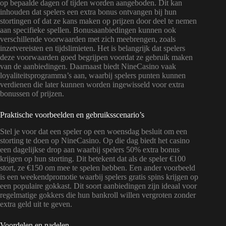
op bepaalde dagen of tijden worden aangeboden. Dit kan
inhouden dat spelers een extra bonus ontvangen bij hun
stortingen of dat ze kans maken op prijzen door deel te nemen
aan specifieke spellen. Bonusaanbiedingen kunnen ook
verschillende voorwaarden met zich meebrengen, zoals
inzetvereisten en tijdslimieten. Het is belangrijk dat spelers
deze voorwaarden goed begrijpen voordat ze gebruik maken
van de aanbiedingen. Daarnaast biedt NineCasino vaak
loyaliteitsprogramma’s aan, waarbij spelers punten kunnen
verdienen die later kunnen worden ingewisseld voor extra
bonussen of prijzen.
Praktische voorbeelden en gebruiksscenario’s
Stel je voor dat een speler op een woensdag besluit om een
storting te doen op NineCasino. Op die dag biedt het casino
een dagelijkse drop aan waarbij spelers 50% extra bonus
krijgen op hun storting. Dit betekent dat als de speler €100
stort, ze €150 om mee te spelen hebben. Een ander voorbeeld
is een weekendpromotie waarbij spelers gratis spins krijgen op
een populaire gokkast. Dit soort aanbiedingen zijn ideaal voor
regelmatige gokkers die hun bankroll willen vergroten zonder
extra geld uit te geven.
Voordelen en nadelen