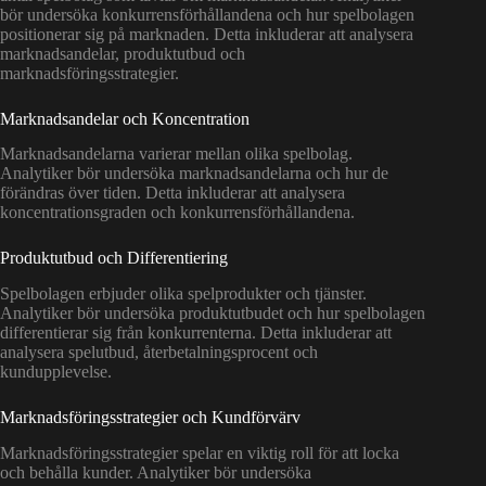
bör undersöka konkurrensförhållandena och hur spelbolagen
positionerar sig på marknaden. Detta inkluderar att analysera
marknadsandelar, produktutbud och
marknadsföringsstrategier.
Marknadsandelar och Koncentration
Marknadsandelarna varierar mellan olika spelbolag.
Analytiker bör undersöka marknadsandelarna och hur de
förändras över tiden. Detta inkluderar att analysera
koncentrationsgraden och konkurrensförhållandena.
Produktutbud och Differentiering
Spelbolagen erbjuder olika spelprodukter och tjänster.
Analytiker bör undersöka produktutbudet och hur spelbolagen
differentierar sig från konkurrenterna. Detta inkluderar att
analysera spelutbud, återbetalningsprocent och
kundupplevelse.
Marknadsföringsstrategier och Kundförvärv
Marknadsföringsstrategier spelar en viktig roll för att locka
och behålla kunder. Analytiker bör undersöka