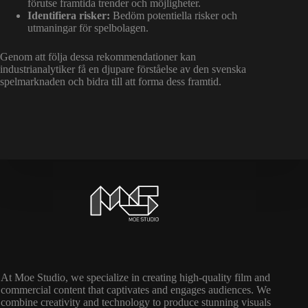
förutse framtida trender och möjligheter.
Identifiera risker:
Bedöm potentiella risker och
utmaningar för spelbolagen.
Genom att följa dessa rekommendationer kan
industrianalytiker få en djupare förståelse av den svenska
spelmarknaden och bidra till att forma dess framtid.
At Moe Studio, we specialize in creating high-quality film and
commercial content that captivates and engages audiences. We
combine creativity and technology to produce stunning visuals