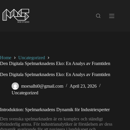
Skip
to
content
Home
Uncategorized
Den Digitala Spelmarknadens Eko: En Analys av Framtiden
Den Digitala Spelmarknadens Eko: En Analys av Framtiden
moesalhi0@gmail.com
April 23, 2026
Uncategorized
Introduktion: Spelmarknadens Dynamik för Industriexperter
Den svenska spelmarknaden är en komplex och ständigt
föränderlig arena. För industrianalytiker är förståelsen av dess
dynamik avgörande för att navigera i landskapet och