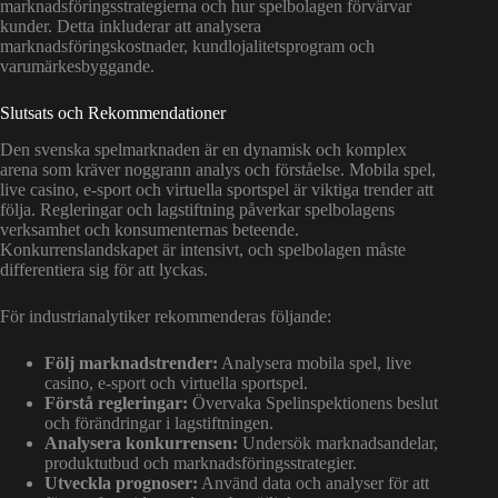
marknadsföringsstrategierna och hur spelbolagen förvärvar
kunder. Detta inkluderar att analysera
marknadsföringskostnader, kundlojalitetsprogram och
varumärkesbyggande.
Slutsats och Rekommendationer
Den svenska spelmarknaden är en dynamisk och komplex
arena som kräver noggrann analys och förståelse. Mobila spel,
live casino, e-sport och virtuella sportspel är viktiga trender att
följa. Regleringar och lagstiftning påverkar spelbolagens
verksamhet och konsumenternas beteende.
Konkurrenslandskapet är intensivt, och spelbolagen måste
differentiera sig för att lyckas.
För industrianalytiker rekommenderas följande:
Följ marknadstrender:
Analysera mobila spel, live
casino, e-sport och virtuella sportspel.
Förstå regleringar:
Övervaka Spelinspektionens beslut
och förändringar i lagstiftningen.
Analysera konkurrensen:
Undersök marknadsandelar,
produktutbud och marknadsföringsstrategier.
Utveckla prognoser:
Använd data och analyser för att