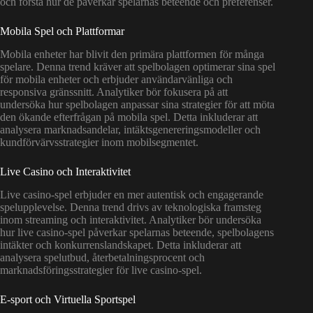
och förstå hur de påverkar spelarnas beteende och preferenser.
Mobila Spel och Plattformar
Mobila enheter har blivit den primära plattformen för många
spelare. Denna trend kräver att spelbolagen optimerar sina spel
för mobila enheter och erbjuder användarvänliga och
responsiva gränssnitt. Analytiker bör fokusera på att
undersöka hur spelbolagen anpassar sina strategier för att möta
den ökande efterfrågan på mobila spel. Detta inkluderar att
analysera marknadsandelar, intäktsgenereringsmodeller och
kundförvärvsstrategier inom mobilsegmentet.
Live Casino och Interaktivitet
Live casino-spel erbjuder en mer autentisk och engagerande
spelupplevelse. Denna trend drivs av teknologiska framsteg
inom streaming och interaktivitet. Analytiker bör undersöka
hur live casino-spel påverkar spelarnas beteende, spelbolagens
intäkter och konkurrenslandskapet. Detta inkluderar att
analysera spelutbud, återbetalningsprocent och
marknadsföringsstrategier för live casino-spel.
E-sport och Virtuella Sportspel