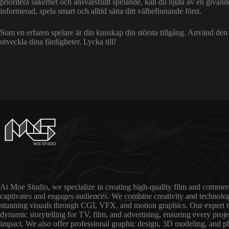
prioritera säkerhet och ansvarsfullt spelande, kan du njuta av en giva
informerad, spela smart och alltid sätta ditt välbefinnande först.
Som en erfaren spelare är din kunskap din största tillgång. Använd den f
utveckla dina färdigheter. Lycka till!
At Moe Studio, we specialize in creating high-quality film and commerc
captivates and engages audiences. We combine creativity and technolo
stunning visuals through CGI, VFX, and motion graphics. Our expert t
dynamic storytelling for TV, film, and advertising, ensuring every projec
impact. We also offer professional graphic design, 3D modeling, and p