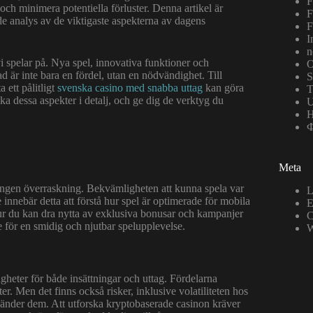
F
och minimera potentiella förluster. Denna artikel är
F
nde analys av de viktigaste aspekterna av dagens
F
I
n
 vi spelar på. Nya spel, innovativa funktioner och
O
d är inte bara en fördel, utan en nödvändighet. Till
S
 ett pålitligt
svenska casino med snabba uttag
kan göra
T
ka dessa aspekter i detalj, och ge dig de verktyg du
U
Н
Ф
Meta
r ingen överraskning. Bekvämligheten att kunna spela var
L
 innebär detta att förstå hur spel är optimerade för mobila
E
ur du kan dra nytta av exklusiva bonusar och kampanjer
C
de för en smidig och njutbar spelupplevelse.
W
igheter för både insättningar och uttag. Fördelarna
r. Men det finns också risker, inklusive volatiliteten hos
vänder dem. Att utforska kryptobaserade casinon kräver