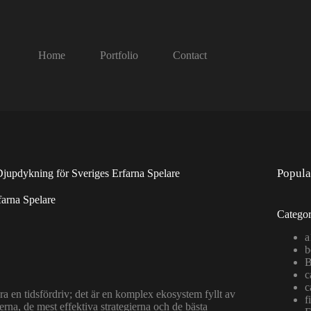
Home
Portfolio
Contact
Popula
Djupdykning för Sveriges Erfarna Spelare
farna Spelare
Categor
a
b
B
c
c
ra en tidsfördriv; det är en komplex ekosystem fyllt av
f
derna, de mest effektiva strategierna och de bästa