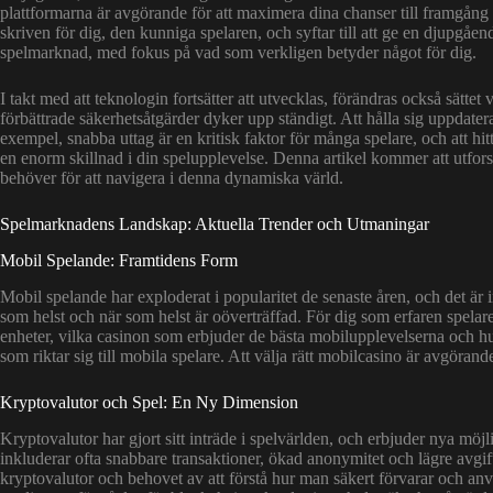
plattformarna är avgörande för att maximera dina chanser till framgång 
skriven för dig, den kunniga spelaren, och syftar till att ge en djupgåe
spelmarknad, med fokus på vad som verkligen betyder något för dig.
I takt med att teknologin fortsätter att utvecklas, förändras också sättet
förbättrade säkerhetsåtgärder dyker upp ständigt. Att hålla sig uppdatera
exempel, snabba uttag är en kritisk faktor för många spelare, och att hitta
en enorm skillnad i din spelupplevelse. Denna artikel kommer att utfors
behöver för att navigera i denna dynamiska värld.
Spelmarknadens Landskap: Aktuella Trender och Utmaningar
Mobil Spelande: Framtidens Form
Mobil spelande har exploderat i popularitet de senaste åren, och det ä
som helst och när som helst är oöverträffad. För dig som erfaren spelare
enheter, vilka casinon som erbjuder de bästa mobilupplevelserna och h
som riktar sig till mobila spelare. Att välja rätt mobilcasino är avgöran
Kryptovalutor och Spel: En Ny Dimension
Kryptovalutor har gjort sitt inträde i spelvärlden, och erbjuder nya möjl
inkluderar ofta snabbare transaktioner, ökad anonymitet och lägre avgifte
kryptovalutor och behovet av att förstå hur man säkert förvarar och an