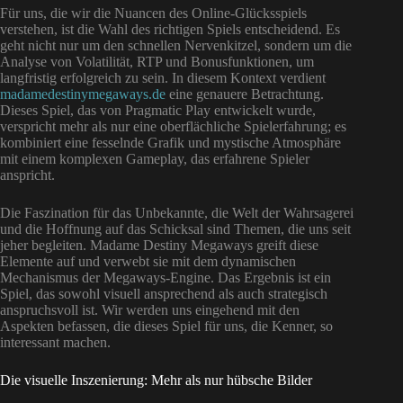
Für uns, die wir die Nuancen des Online-Glücksspiels
verstehen, ist die Wahl des richtigen Spiels entscheidend. Es
geht nicht nur um den schnellen Nervenkitzel, sondern um die
Analyse von Volatilität, RTP und Bonusfunktionen, um
langfristig erfolgreich zu sein. In diesem Kontext verdient
madamedestinymegaways.de
eine genauere Betrachtung.
Dieses Spiel, das von Pragmatic Play entwickelt wurde,
verspricht mehr als nur eine oberflächliche Spielerfahrung; es
kombiniert eine fesselnde Grafik und mystische Atmosphäre
mit einem komplexen Gameplay, das erfahrene Spieler
anspricht.
Die Faszination für das Unbekannte, die Welt der Wahrsagerei
und die Hoffnung auf das Schicksal sind Themen, die uns seit
jeher begleiten. Madame Destiny Megaways greift diese
Elemente auf und verwebt sie mit dem dynamischen
Mechanismus der Megaways-Engine. Das Ergebnis ist ein
Spiel, das sowohl visuell ansprechend als auch strategisch
anspruchsvoll ist. Wir werden uns eingehend mit den
Aspekten befassen, die dieses Spiel für uns, die Kenner, so
interessant machen.
Die visuelle Inszenierung: Mehr als nur hübsche Bilder