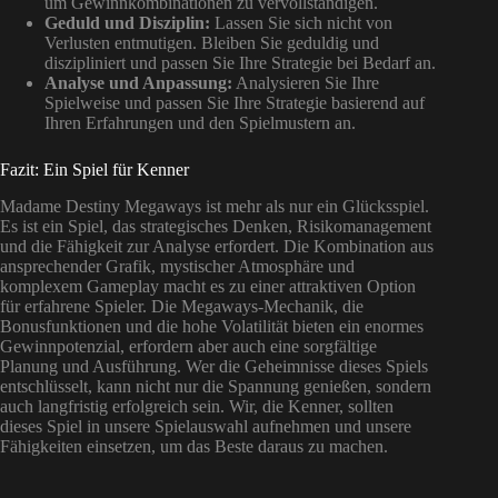
um Gewinnkombinationen zu vervollständigen.
Geduld und Disziplin:
Lassen Sie sich nicht von
Verlusten entmutigen. Bleiben Sie geduldig und
diszipliniert und passen Sie Ihre Strategie bei Bedarf an.
Analyse und Anpassung:
Analysieren Sie Ihre
Spielweise und passen Sie Ihre Strategie basierend auf
Ihren Erfahrungen und den Spielmustern an.
Fazit: Ein Spiel für Kenner
Madame Destiny Megaways ist mehr als nur ein Glücksspiel.
Es ist ein Spiel, das strategisches Denken, Risikomanagement
und die Fähigkeit zur Analyse erfordert. Die Kombination aus
ansprechender Grafik, mystischer Atmosphäre und
komplexem Gameplay macht es zu einer attraktiven Option
für erfahrene Spieler. Die Megaways-Mechanik, die
Bonusfunktionen und die hohe Volatilität bieten ein enormes
Gewinnpotenzial, erfordern aber auch eine sorgfältige
Planung und Ausführung. Wer die Geheimnisse dieses Spiels
entschlüsselt, kann nicht nur die Spannung genießen, sondern
auch langfristig erfolgreich sein. Wir, die Kenner, sollten
dieses Spiel in unsere Spielauswahl aufnehmen und unsere
Fähigkeiten einsetzen, um das Beste daraus zu machen.