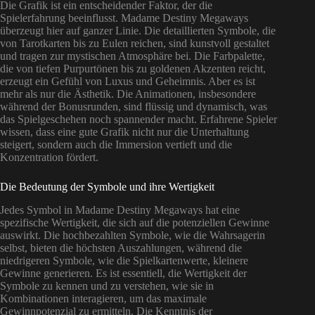
Die Grafik ist ein entscheidender Faktor, der die
Spielerfahrung beeinflusst. Madame Destiny Megaways
überzeugt hier auf ganzer Linie. Die detaillierten Symbole, die
von Tarotkarten bis zu Eulen reichen, sind kunstvoll gestaltet
und tragen zur mystischen Atmosphäre bei. Die Farbpalette,
die von tiefen Purpurtönen bis zu goldenen Akzenten reicht,
erzeugt ein Gefühl von Luxus und Geheimnis. Aber es ist
mehr als nur die Ästhetik. Die Animationen, insbesondere
während der Bonusrunden, sind flüssig und dynamisch, was
das Spielgeschehen noch spannender macht. Erfahrene Spieler
wissen, dass eine gute Grafik nicht nur die Unterhaltung
steigert, sondern auch die Immersion vertieft und die
Konzentration fördert.
Die Bedeutung der Symbole und ihre Wertigkeit
Jedes Symbol in Madame Destiny Megaways hat eine
spezifische Wertigkeit, die sich auf die potenziellen Gewinne
auswirkt. Die hochbezahlten Symbole, wie die Wahrsagerin
selbst, bieten die höchsten Auszahlungen, während die
niedrigeren Symbole, wie die Spielkartenwerte, kleinere
Gewinne generieren. Es ist essentiell, die Wertigkeit der
Symbole zu kennen und zu verstehen, wie sie in
Kombinationen interagieren, um das maximale
Gewinnpotenzial zu ermitteln. Die Kenntnis der