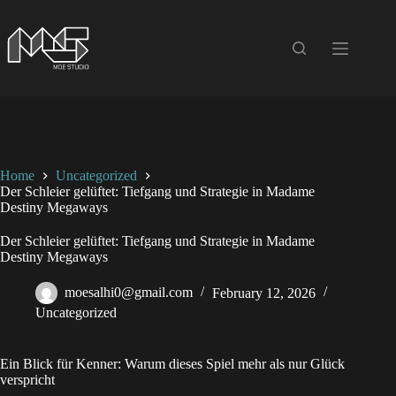
Skip
to
content
Home
Uncategorized
Der Schleier gelüftet: Tiefgang und Strategie in Madame
Destiny Megaways
Der Schleier gelüftet: Tiefgang und Strategie in Madame
Destiny Megaways
moesalhi0@gmail.com
February 12, 2026
Uncategorized
Ein Blick für Kenner: Warum dieses Spiel mehr als nur Glück
verspricht