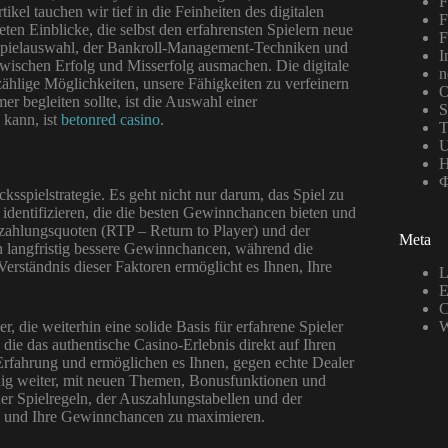
F
kel tauchen wir tief in die Feinheiten des digitalen
F
ten Einblicke, die selbst den erfahrensten Spielern neue
F
 Spielauswahl, der Bankroll-Management-Techniken und
I
wischen Erfolg und Misserfolg ausmachen. Die digitale
n
zählige Möglichkeiten, unsere Fähigkeiten zu verfeinern
O
 begleiten sollte, ist die Auswahl einer
S
 kann, ist
betonred casino
.
T
U
Н
Ф
cksspielstrategie. Es geht nicht nur darum, das Spiel zu
identifizieren, die die besten Gewinnchancen bieten und
uszahlungsquoten (RTP – Return to Player) und der
Meta
n langfristig bessere Gewinnchancen, während die
Verständnis dieser Faktoren ermöglicht es Ihnen, Ihre
L
E
C
W
 die weiterhin eine solide Basis für erfahrene Spieler
ie das authentische Casino-Erlebnis direkt auf Ihren
e Erfahrung und ermöglichen es Ihnen, gegen echte Dealer
ndig weiter, mit neuen Themen, Bonusfunktionen und
der Spielregeln, der Auszahlungstabellen und der
ren und Ihre Gewinnchancen zu maximieren.