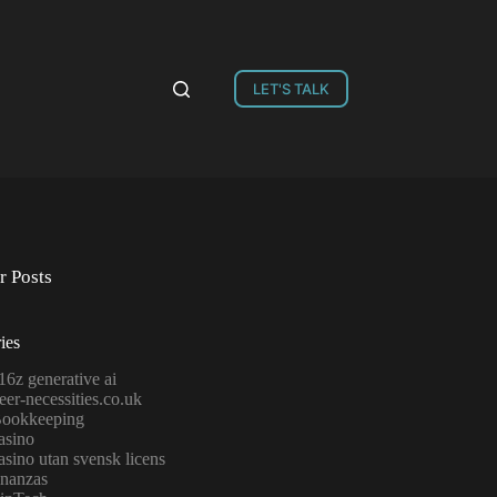
LET'S TALK
r Posts
ies
16z generative ai
eer-necessities.co.uk
ookkeeping
asino
asino utan svensk licens
inanzas