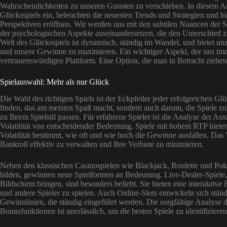
Wahrscheinlichkeiten zu unseren Gunsten zu verschieben. In diesem Arti
Glücksspiels ein, beleuchten die neuesten Trends und Strategien und bie
Perspektiven eröffnen. Wir werden uns mit den subtilen Nuancen der
der psychologischen Aspekte auseinandersetzen, die den Unterschied z
Welt des Glücksspiels ist dynamisch, ständig im Wandel, und bietet un
und unsere Gewinne zu maximieren. Ein wichtiger Aspekt, der uns immer
vertrauenswürdigen Plattform. Eine Option, die man in Betracht ziehen
Spielauswahl: Mehr als nur Glück
Die Wahl des richtigen Spiels ist der Eckpfeiler jeder erfolgreichen Glü
finden, das am meisten Spaß macht, sondern auch darum, die Spiele zu 
zu Ihrem Spielstil passen. Für erfahrene Spieler ist die Analyse der A
Volatilität von entscheidender Bedeutung. Spiele mit hohem RTP biete
Volatilität bestimmt, wie oft und wie hoch die Gewinne ausfallen. Das 
Bankroll effektiv zu verwalten und Ihre Verluste zu minimieren.
Neben den klassischen Casinospielen wie Blackjack, Roulette und Poker,
bilden, gewinnen neue Spielformen an Bedeutung. Live-Dealer-Spiele, d
Bildschirm bringen, sind besonders beliebt. Sie bieten eine interaktiv
und andere Spieler zu spielen. Auch Online-Slots entwickeln sich stä
Gewinnlinien, die ständig eingeführt werden. Die sorgfältige Analyse 
Bonusfunktionen ist unerlässlich, um die besten Spiele zu identifizie