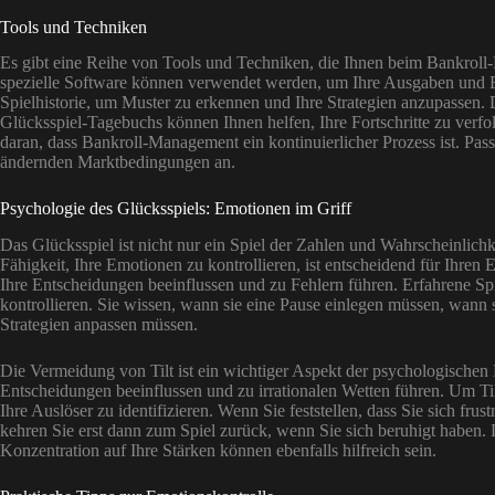
Tools und Techniken
Es gibt eine Reihe von Tools und Techniken, die Ihnen beim Bankrol
spezielle Software können verwendet werden, um Ihre Ausgaben und E
Spielhistorie, um Muster zu erkennen und Ihre Strategien anzupassen. 
Glücksspiel-Tagebuchs können Ihnen helfen, Ihre Fortschritte zu verf
daran, dass Bankroll-Management ein kontinuierlicher Prozess ist. Pass
ändernden Marktbedingungen an.
Psychologie des Glücksspiels: Emotionen im Griff
Das Glücksspiel ist nicht nur ein Spiel der Zahlen und Wahrscheinlich
Fähigkeit, Ihre Emotionen zu kontrollieren, ist entscheidend für Ihren
Ihre Entscheidungen beeinflussen und zu Fehlern führen. Erfahrene Sp
kontrollieren. Sie wissen, wann sie eine Pause einlegen müssen, wann 
Strategien anpassen müssen.
Die Vermeidung von Tilt ist ein wichtiger Aspekt der psychologischen K
Entscheidungen beeinflussen und zu irrationalen Wetten führen. Um Tilt
Ihre Auslöser zu identifizieren. Wenn Sie feststellen, dass Sie sich fru
kehren Sie erst dann zum Spiel zurück, wenn Sie sich beruhigt haben. 
Konzentration auf Ihre Stärken können ebenfalls hilfreich sein.