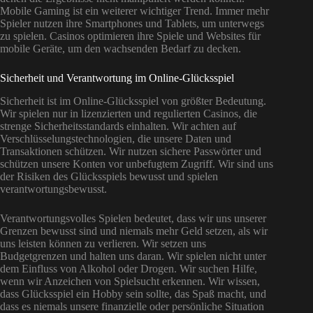
Mobile Gaming ist ein weiterer wichtiger Trend. Immer mehr
Spieler nutzen ihre Smartphones und Tablets, um unterwegs
zu spielen. Casinos optimieren ihre Spiele und Websites für
mobile Geräte, um den wachsenden Bedarf zu decken.
Sicherheit und Verantwortung im Online-Glücksspiel
Sicherheit ist im Online-Glücksspiel von größter Bedeutung.
Wir spielen nur in lizenzierten und regulierten Casinos, die
strenge Sicherheitsstandards einhalten. Wir achten auf
Verschlüsselungstechnologien, die unsere Daten und
Transaktionen schützen. Wir nutzen sichere Passwörter und
schützen unsere Konten vor unbefugtem Zugriff. Wir sind uns
der Risiken des Glücksspiels bewusst und spielen
verantwortungsbewusst.
Verantwortungsvolles Spielen bedeutet, dass wir uns unserer
Grenzen bewusst sind und niemals mehr Geld setzen, als wir
uns leisten können zu verlieren. Wir setzen uns
Budgetgrenzen und halten uns daran. Wir spielen nicht unter
dem Einfluss von Alkohol oder Drogen. Wir suchen Hilfe,
wenn wir Anzeichen von Spielsucht erkennen. Wir wissen,
dass Glücksspiel ein Hobby sein sollte, das Spaß macht, und
dass es niemals unsere finanzielle oder persönliche Situation