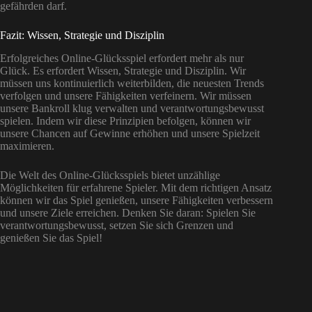
gefährden darf.
Fazit: Wissen, Strategie und Disziplin
Erfolgreiches Online-Glücksspiel erfordert mehr als nur
Glück. Es erfordert Wissen, Strategie und Disziplin. Wir
müssen uns kontinuierlich weiterbilden, die neuesten Trends
verfolgen und unsere Fähigkeiten verfeinern. Wir müssen
unsere Bankroll klug verwalten und verantwortungsbewusst
spielen. Indem wir diese Prinzipien befolgen, können wir
unsere Chancen auf Gewinne erhöhen und unsere Spielzeit
maximieren.
Die Welt des Online-Glücksspiels bietet unzählige
Möglichkeiten für erfahrene Spieler. Mit dem richtigen Ansatz
können wir das Spiel genießen, unsere Fähigkeiten verbessern
und unsere Ziele erreichen. Denken Sie daran: Spielen Sie
verantwortungsbewusst, setzen Sie sich Grenzen und
genießen Sie das Spiel!