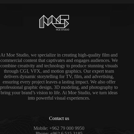
At Moe Studio, we specialize in creating high-quality film and
commercial content that captivates and engages audiences. We
combine creativity and technology to produce stunning visuals
through CGI, VFX, and motion graphics. Our expert team
delivers dynamic storytelling for TV, film, and advertising,
ensuring every project leaves a lasting impact. We also offer
professional graphic design, 3D modeling, and photography to
bring your brand’s vision to life. At Moe Studio, we turn ideas
into powerful visual experiences.
Contact us
Mobile: +962 79 000 9950
Phone: +962 6 515 3185