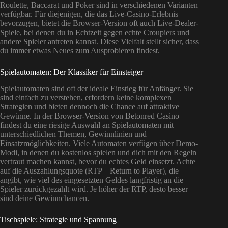
Roulette, Baccarat und Poker sind in verschiedenen Varianten
verfügbar. Für diejenigen, die das Live-Casino-Erlebnis
bevorzugen, bietet die Browser-Version oft auch Live-Dealer-
Spiele, bei denen du in Echtzeit gegen echte Croupiers und
andere Spieler antreten kannst. Diese Vielfalt stellt sicher, dass
du immer etwas Neues zum Ausprobieren findest.
Spielautomaten: Der Klassiker für Einsteiger
Spielautomaten sind oft der ideale Einstieg für Anfänger. Sie
sind einfach zu verstehen, erfordern keine komplexen
Strategien und bieten dennoch die Chance auf attraktive
Gewinne. In der Browser-Version von Betonred Casino
findest du eine riesige Auswahl an Spielautomaten mit
unterschiedlichen Themen, Gewinnlinien und
Einsatzmöglichkeiten. Viele Automaten verfügen über Demo-
Modi, in denen du kostenlos spielen und dich mit den Regeln
vertraut machen kannst, bevor du echtes Geld einsetzt. Achte
auf die Auszahlungsquote (RTP – Return to Player), die
angibt, wie viel des eingesetzten Geldes langfristig an die
Spieler zurückgezahlt wird. Je höher der RTP, desto besser
sind deine Gewinnchancen.
Tischspiele: Strategie und Spannung