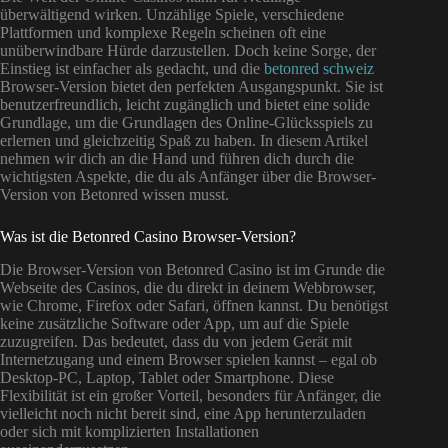
überwältigend wirken. Unzählige Spiele, verschiedene
Plattformen und komplexe Regeln scheinen oft eine
unüberwindbare Hürde darzustellen. Doch keine Sorge, der
Einstieg ist einfacher als gedacht, und die
betonred schweiz
Browser-Version bietet den perfekten Ausgangspunkt. Sie ist
benutzerfreundlich, leicht zugänglich und bietet eine solide
Grundlage, um die Grundlagen des Online-Glücksspiels zu
erlernen und gleichzeitig Spaß zu haben. In diesem Artikel
nehmen wir dich an die Hand und führen dich durch die
wichtigsten Aspekte, die du als Anfänger über die Browser-
Version von Betonred wissen musst.
Was ist die Betonred Casino Browser-Version?
Die Browser-Version von Betonred Casino ist im Grunde die
Webseite des Casinos, die du direkt in deinem Webbrowser,
wie Chrome, Firefox oder Safari, öffnen kannst. Du benötigst
keine zusätzliche Software oder App, um auf die Spiele
zuzugreifen. Das bedeutet, dass du von jedem Gerät mit
Internetzugang und einem Browser spielen kannst – egal ob
Desktop-PC, Laptop, Tablet oder Smartphone. Diese
Flexibilität ist ein großer Vorteil, besonders für Anfänger, die
vielleicht noch nicht bereit sind, eine App herunterzuladen
oder sich mit komplizierten Installationen