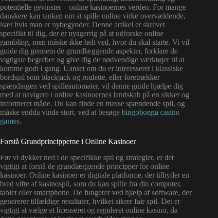
potentielle gevinster – online kasinoernes verden. For mange
danskere kan tanken om at spille online virke overvældende,
især hvis man er nybegynder. Denne artikel er skrevet
specifikt til dig, der er nysgerrig på at udforske online
gambling, men måske ikke helt ved, hvor du skal starte. Vi vil
guide dig gennem de grundlæggende aspekter, forklare de
vigtigste begreber og give dig de nødvendige værktøjer til at
komme godt i gang. Uanset om du er interesseret i klassiske
bordspil som blackjack og roulette, eller foretrækker
spændingen ved spilleautomater, vil denne guide hjælpe dig
med at navigere i online kasinoernes landskab på en sikker og
informeret måde. Du kan finde en masse spændende spil, og
måske endda vinde stort, ved at besøge
bingobonga casino
games
.
Forstå Grundprincipperne i Online Kasinoer
Før vi dykker ned i de specifikke spil og strategier, er det
vigtigt at forstå de grundlæggende principper for online
kasinoer. Online kasinoer er digitale platforme, der tilbyder en
bred vifte af kasinospil, som du kan spille fra din computer,
tablet eller smartphone. De fungerer ved hjælp af software, der
genererer tilfældige resultater, hvilket sikrer fair spil. Det er
vigtigt at vælge et licenseret og reguleret online kasino, da