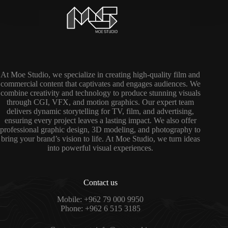
At Moe Studio, we specialize in creating high-quality film and
commercial content that captivates and engages audiences. We
combine creativity and technology to produce stunning visuals
through CGI, VFX, and motion graphics. Our expert team
delivers dynamic storytelling for TV, film, and advertising,
ensuring every project leaves a lasting impact. We also offer
professional graphic design, 3D modeling, and photography to
bring your brand’s vision to life. At Moe Studio, we turn ideas
into powerful visual experiences.
Contact us
Mobile: +962 79 000 9950
Phone: +962 6 515 3185