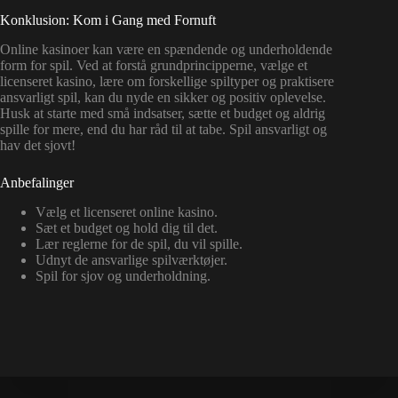
Konklusion: Kom i Gang med Fornuft
Online kasinoer kan være en spændende og underholdende
form for spil. Ved at forstå grundprincipperne, vælge et
licenseret kasino, lære om forskellige spiltyper og praktisere
ansvarligt spil, kan du nyde en sikker og positiv oplevelse.
Husk at starte med små indsatser, sætte et budget og aldrig
spille for mere, end du har råd til at tabe. Spil ansvarligt og
hav det sjovt!
Anbefalinger
Vælg et licenseret online kasino.
Sæt et budget og hold dig til det.
Lær reglerne for de spil, du vil spille.
Udnyt de ansvarlige spilværktøjer.
Spil for sjov og underholdning.