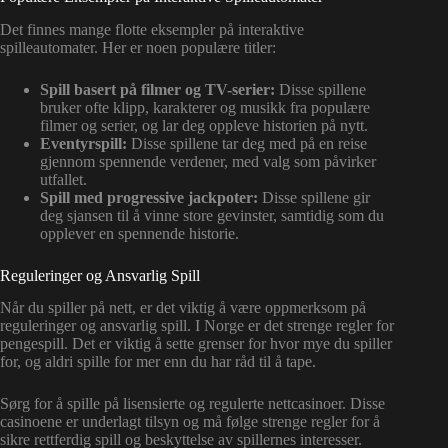
Det finnes mange flotte eksempler på interaktive
spilleautomater. Her er noen populære titler:
Spill basert på filmer og TV-serier:
Disse spillene
bruker ofte klipp, karakterer og musikk fra populære
filmer og serier, og lar deg oppleve historien på nytt.
Eventyrspill:
Disse spillene tar deg med på en reise
gjennom spennende verdener, med valg som påvirker
utfallet.
Spill med progressive jackpoter:
Disse spillene gir
deg sjansen til å vinne store gevinster, samtidig som du
opplever en spennende historie.
Reguleringer og Ansvarlig Spill
Når du spiller på nett, er det viktig å være oppmerksom på
reguleringer og ansvarlig spill. I Norge er det strenge regler for
pengespill. Det er viktig å sette grenser for hvor mye du spiller
for, og aldri spille for mer enn du har råd til å tape.
Sørg for å spille på lisensierte og regulerte nettcasinoer. Disse
casinoene er underlagt tilsyn og må følge strenge regler for å
sikre rettferdig spill og beskyttelse av spillernes interesser.