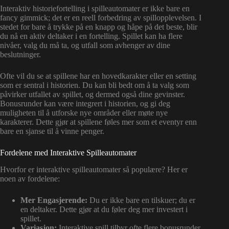
Interaktiv historiefortelling i spilleautomater er ikke bare en
fancy gimmick; det er en reell forbedring av spillopplevelsen. I
stedet for bare å trykke på en knapp og håpe på det beste, blir
du nå en aktiv deltaker i en fortelling. Spillet kan ha flere
nivåer, valg du må ta, og utfall som avhenger av dine
beslutninger.
Ofte vil du se at spillene har en hovedkarakter eller en setting
som er sentral i historien. Du kan bli bedt om å ta valg som
påvirker utfallet av spillet, og dermed også dine gevinster.
Bonusrunder kan være integrert i historien, og gi deg
muligheten til å utforske nye områder eller møte nye
karakterer. Dette gjør at spillene føles mer som et eventyr enn
bare en sjanse til å vinne penger.
Fordelene med Interaktive Spilleautomater
Hvorfor er interaktive spilleautomater så populære? Her er
noen av fordelene:
Mer Engasjerende:
Du er ikke bare en tilskuer; du er
en deltaker. Dette gjør at du føler deg mer investert i
spillet.
Variasjon:
Interaktive spill tilbyr ofte flere bonusrunder