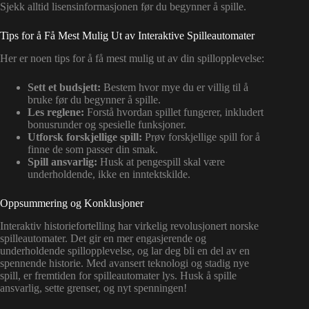
Sjekk alltid lisensinformasjonen før du begynner å spille.
Tips for å Få Mest Mulig Ut av Interaktive Spilleautomater
Her er noen tips for å få mest mulig ut av din spillopplevelse:
Sett et budsjett:
Bestem hvor mye du er villig til å
bruke før du begynner å spille.
Les reglene:
Forstå hvordan spillet fungerer, inkludert
bonusrunder og spesielle funksjoner.
Utforsk forskjellige spill:
Prøv forskjellige spill for å
finne de som passer din smak.
Spill ansvarlig:
Husk at pengespill skal være
underholdende, ikke en inntektskilde.
Oppsummering og Konklusjoner
Interaktiv historiefortelling har virkelig revolusjonert norske
spilleautomater. Det gir en mer engasjerende og
underholdende spillopplevelse, og lar deg bli en del av en
spennende historie. Med avansert teknologi og stadig nye
spill, er fremtiden for spilleautomater lys. Husk å spille
ansvarlig, sette grenser, og nyt spenningen!