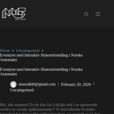
Skip
to
content
Home
Uncategorized
Eventyret med Interaktiv Historiefortelling i Norske
Automater
Eventyret med Interaktiv Historiefortelling i Norske
Automater
moesalhi0@gmail.com
February 20, 2026
Uncategorized
Hei, alle sammen! Er du klar for å dykke ned i en spennende
verden av norske spilleautomater? Vi skal utforske hvordan
teknologi har forvandlet spillopplevelsen, og spesielt se på den