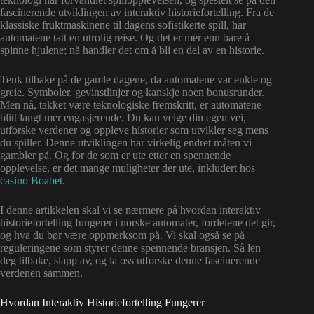
fascinerende utviklingen av interaktiv historiefortelling. Fra de
klassiske fruktmaskinene til dagens sofistikerte spill, har
automatene tatt en utrolig reise. Og det er mer enn bare å
spinne hjulene; nå handler det om å bli en del av en historie.
Tenk tilbake på de gamle dagene, da automatene var enkle og
greie. Symboler, gevinstlinjer og kanskje noen bonusrunder.
Men nå, takket være teknologiske fremskritt, er automatene
blitt langt mer engasjerende. Du kan velge din egen vei,
utforske verdener og oppleve historier som utvikler seg mens
du spiller. Denne utviklingen har virkelig endret måten vi
gambler på. Og for de som er ute etter en spennende
opplevelse, er det mange muligheter der ute, inkludert hos
casino Boabet
.
I denne artikkelen skal vi se nærmere på hvordan interaktiv
historiefortelling fungerer i norske automater, fordelene det gir,
og hva du bør være oppmerksom på. Vi skal også se på
reguleringene som styrer denne spennende bransjen. Så len
deg tilbake, slapp av, og la oss utforske denne fascinerende
verdenen sammen.
Hvordan Interaktiv Historiefortelling Fungerer