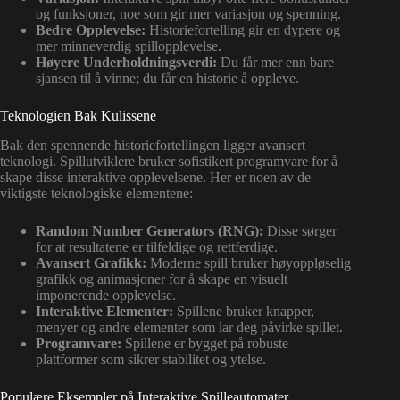
og funksjoner, noe som gir mer variasjon og spenning.
Bedre Opplevelse:
Historiefortelling gir en dypere og
mer minneverdig spillopplevelse.
Høyere Underholdningsverdi:
Du får mer enn bare
sjansen til å vinne; du får en historie å oppleve.
Teknologien Bak Kulissene
Bak den spennende historiefortellingen ligger avansert
teknologi. Spillutviklere bruker sofistikert programvare for å
skape disse interaktive opplevelsene. Her er noen av de
viktigste teknologiske elementene:
Random Number Generators (RNG):
Disse sørger
for at resultatene er tilfeldige og rettferdige.
Avansert Grafikk:
Moderne spill bruker høyoppløselig
grafikk og animasjoner for å skape en visuelt
imponerende opplevelse.
Interaktive Elementer:
Spillene bruker knapper,
menyer og andre elementer som lar deg påvirke spillet.
Programvare:
Spillene er bygget på robuste
plattformer som sikrer stabilitet og ytelse.
Populære Eksempler på Interaktive Spilleautomater