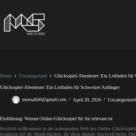
Skip
to
content
Home
Uncategorized
Glücksspiel-Abenteuer: Ein Leitfaden für
Glücksspiel-Abenteuer: Ein Leitfaden für Schweizer Anfänger
moesalhi0@gmail.com
April 20, 2026
Uncategorized
Einführung: Warum Online-Glücksspiel für Sie relevant ist
Herzlich willkommen in der aufregenden Welt des Online-Glücksspiels
neugierig auf die Möglichkeiten, die diese digitale Spielwelt bietet. Dies