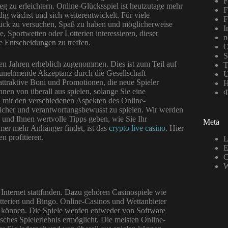
F
 zu erleichtern. Online-Glücksspiel ist heutzutage mehr
F
ändig wächst und sich weiterentwickelt. Für viele
F
lück zu versuchen, Spaß zu haben und möglicherweise
I
, Sportwetten oder Lotterien interessieren, dieser
n
e Entscheidungen zu treffen.
O
S
zten Jahren erheblich zugenommen. Dies ist zum Teil auf
T
 zunehmende Akzeptanz durch die Gesellschaft
U
ttraktive Boni und Promotionen, die neue Spieler
Н
nnen von überall aus spielen, solange Sie eine
Ф
d mit den verschiedenen Aspekten des Online-
sicher und verantwortungsbewusst zu spielen. Wir werden
und Ihnen wertvolle Tipps geben, wie Sie Ihr
Meta
mer mehr Anhänger findet, ist das
crypto live casino
. Hier
n profitieren.
L
E
C
W
 Internet stattfinden. Dazu gehören Casinospiele wie
tterien und Bingo. Online-Casinos und Wettanbieter
en können. Die Spiele werden entweder von Software
isches Spielerlebnis ermöglicht. Die meisten Online-