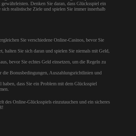
it gewährleisten. Denken Sie daran, dass Glücksspiel ein
 sich realistische Ziele und spielen Sie immer innerhalb
gleichen Sie verschiedene Online-Casinos, bevor Sie
t, halten Sie sich daran und spielen Sie niemals mit Geld,
 aus, bevor Sie echtes Geld einsetzen, um die Regeln zu
er die Bonusbedingungen, Auszahlungsrichtlinien und
 haben, dass Sie ein Problem mit dem Glücksspiel
hmen.
lt des Online-Glücksspiels einzutauchen und ein sicheres
ß!