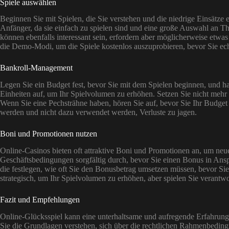
Spiele auswählen
Beginnen Sie mit Spielen, die Sie verstehen und die niedrige Einsätze 
Anfänger, da sie einfach zu spielen sind und eine große Auswahl an T
können ebenfalls interessant sein, erfordern aber möglicherweise etwa
die Demo-Modi, um die Spiele kostenlos auszuprobieren, bevor Sie ech
Bankroll-Management
Legen Sie ein Budget fest, bevor Sie mit dem Spielen beginnen, und hal
Einheiten auf, um Ihr Spielvolumen zu erhöhen. Setzen Sie nicht mehr a
Wenn Sie eine Pechsträhne haben, hören Sie auf, bevor Sie Ihr Budget 
werden und nicht dazu verwendet werden, Verluste zu jagen.
Boni und Promotionen nutzen
Online-Casinos bieten oft attraktive Boni und Promotionen an, um neu
Geschäftsbedingungen sorgfältig durch, bevor Sie einen Bonus in An
die festlegen, wie oft Sie den Bonusbetrag umsetzen müssen, bevor Si
strategisch, um Ihr Spielvolumen zu erhöhen, aber spielen Sie verantw
Fazit und Empfehlungen
Online-Glücksspiel kann eine unterhaltsame und aufregende Erfahrung
Sie die Grundlagen verstehen, sich über die rechtlichen Rahmenbeding