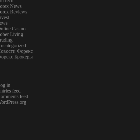
inTech
orex News
orex Reviews
nvest
ews
nline Casino
ober Living
rading
ncategorized
овости Форекс
орекс Брокеры
og in
ntries feed
omments feed
ordPress.org