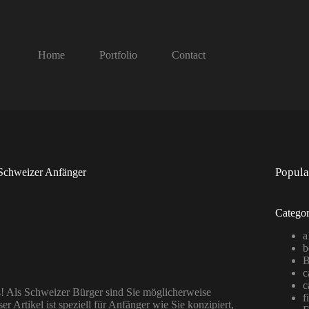
Home
Portfolio
Contact
Popula
 Schweizer Anfänger
Categor
a
b
B
c
c
! Als Schweizer Bürger sind Sie möglicherweise
f
er Artikel ist speziell für Anfänger wie Sie konzipiert,