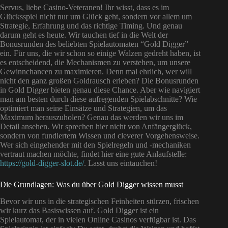
Servus, liebe Casino-Veteranen! Ihr wisst, dass es im
Glücksspiel nicht nur um Glück geht, sondern vor allem um
Strategie, Erfahrung und das richtige Timing. Und genau
darum geht es heute. Wir tauchen tief in die Welt der
Bonusrunden des beliebten Spielautomaten “Gold Digger”
ein. Für uns, die wir schon so einige Walzen gedreht haben, ist
es entscheidend, die Mechanismen zu verstehen, um unsere
Gewinnchancen zu maximieren. Denn mal ehrlich, wer will
nicht den ganz großen Goldrausch erleben? Die Bonusrunden
in Gold Digger bieten genau diese Chance. Aber wie navigiert
man am besten durch diese aufregenden Spielabschnitte? Wie
optimiert man seine Einsätze und Strategien, um das
Maximum herauszuholen? Genau das werden wir uns im
Detail ansehen. Wir sprechen hier nicht von Anfängerglück,
sondern von fundiertem Wissen und cleverer Vorgehensweise.
Wer sich eingehender mit den Spielregeln und -mechaniken
vertraut machen möchte, findet hier eine gute Anlaufstelle:
https://gold-digger-slot.de/
. Lasst uns eintauchen!
Die Grundlagen: Was du über Gold Digger wissen musst
Bevor wir uns in die strategischen Feinheiten stürzen, frischen
wir kurz das Basiswissen auf. Gold Digger ist ein
Spielautomat, der in vielen Online Casinos verfügbar ist. Das