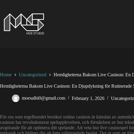
Skip
to
content
Home
Uncategorized
Hemligheterna Bakom Live Casinon: En D
Hemligheterna Bakom Live Casinon: En Djupdykning för Rutinerade 
moesalhi0@gmail.com
February 1, 2026
Uncategori
För oss som regelbundet besöker online casinon är känslan av autentici
casinon har revolutionerat spelupplevelsen, och förståelsen av hur tek
avgörande för att optimera ditt spelande. Att veta hur live casinospel f
mekanik och hjälper dig att fatta välgrundade beslut. Det är som att för