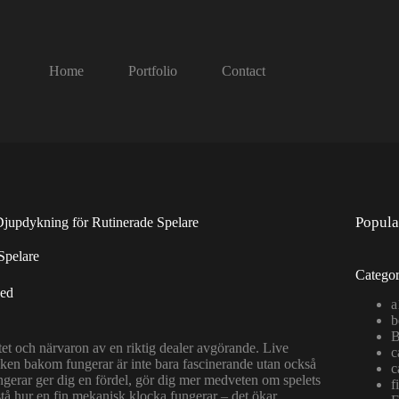
Home
Portfolio
Contact
Popula
jupdykning för Rutinerade Spelare
Spelare
Categor
zed
a
b
B
tet och närvaron av en riktig dealer avgörande. Live
c
niken bakom fungerar är inte bara fascinerande utan också
c
ungerar ger dig en fördel, gör dig mer medveten om spelets
f
stå hur en fin mekanisk klocka fungerar – det ökar