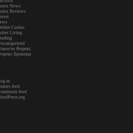
inTech
orex News
orex Reviews
nvest
ews
nline Casino
ober Living
rading
ncategorized
овости Форекс
орекс Брокеры
og in
ntries feed
omments feed
ordPress.org