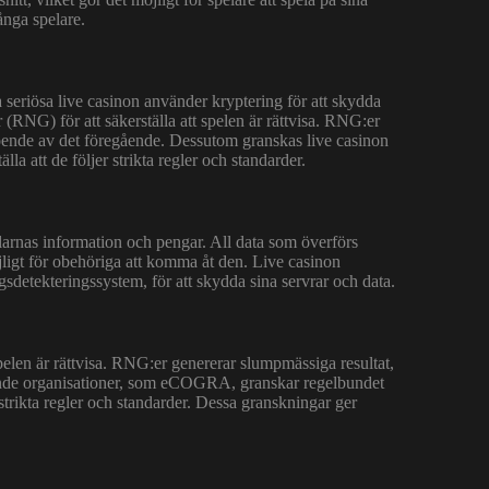
ånga spelare.
a seriösa live casinon använder kryptering för att skydda
RNG) för att säkerställa att spelen är rättvisa. RNG:er
eroende av det föregående. Dessutom granskas live casinon
 att de följer strikta regler och standarder.
larnas information och pengar. All data som överförs
jligt för obehöriga att komma åt den. Live casinon
detekteringssystem, för att skydda sina servrar och data.
len är rättvisa. RNG:er genererar slumpmässiga resultat,
roende organisationer, som eCOGRA, granskar regelbundet
 strikta regler och standarder. Dessa granskningar ger