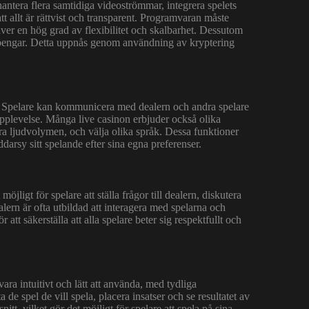
tera flera samtidiga videoströmmar, integrera spelets
att allt är rättvist och transparent. Programvaran måste
ver en hög grad av flexibilitet och skalbarhet. Dessutom
pengar. Detta uppnås genom användning av kryptering
n. Spelare kan kommunicera med dealern och andra spelare
pplevelse. Många live casinon erbjuder också olika
ra ljudvolymen, och välja olika språk. Dessa funktioner
darsy sitt spelande efter sina egna preferenser.
jligt för spelare att ställa frågor till dealern, diskutera
alern är ofta utbildad att interagera med spelarna och
t säkerställa att alla spelare beter sig respektfullt och
ra intuitivt och lätt att använda, med tydliga
de spel de vill spela, placera insatser och se resultatet av
tt, vilket gör det möjligt för spelare att spela på sina